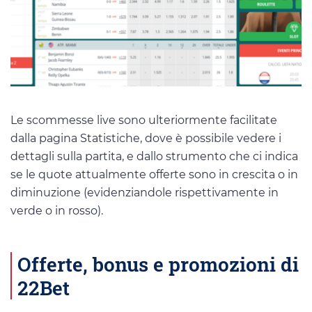
Le scommesse live sono ulteriormente facilitate
dalla pagina Statistiche, dove è possibile vedere i
dettagli sulla partita, e dallo strumento che ci indica
se le quote attualmente offerte sono in crescita o in
diminuzione (evidenziandole rispettivamente in
verde o in rosso).
Offerte, bonus e promozioni di
22Bet