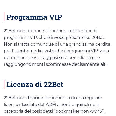
Programma VIP
22Bet non propone al momento alcun tipo di
programma VIP, che è invece presente su 20Bet.
Non si tratta comunque di una grandissima perdita
per l’utente medio, visto che i programmi VIP sono
normalmente vantaggiosi solo per i clienti che
raggiungono monti scommesse decisamente alti.
Licenza di 22Bet
22Bet non dispone al momento di una regolare
licenza rilasciata dall’ADM e rientra quindi nella
categoria dei cosiddetti “bookmaker non AAMS”,