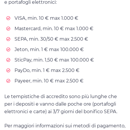
e portafogli elettronici:
VISA, min. 10 € max 1.000 €
Mastercard, min. 10 € max 1.000 €
SEPA, min. 30/50 € max 2.500 €
Jeton, min. 1 € max 100.000 €
SticPay, min. 1,50 € max 100.000 €
PayDo, min. 1 € max 2.500 €
Payeer, min. 10 € max 2.500 €
Le tempistiche di accredito sono più lunghe che
per i depositi e vanno dalle poche ore (portafogli
elettronici e carte) ai 3/7 giorni del bonifico SEPA.
Per maggiori informazioni sui metodi di pagamento,