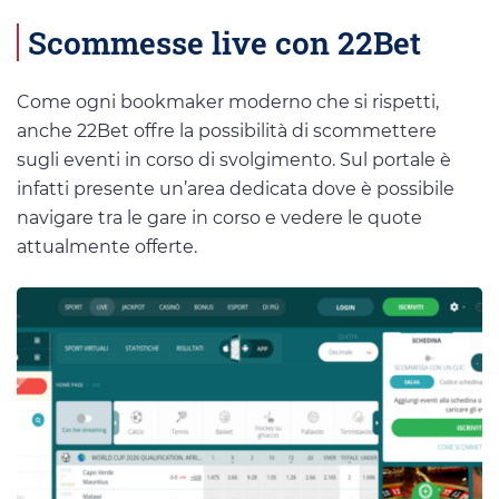
Scommesse live con 22Bet
Come ogni bookmaker moderno che si rispetti,
anche 22Bet offre la possibilità di scommettere
sugli eventi in corso di svolgimento. Sul portale è
infatti presente un’area dedicata dove è possibile
navigare tra le gare in corso e vedere le quote
attualmente offerte.