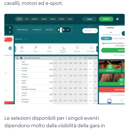
cavalli), motori ed e-sport.
Le selezioni disponibili per i singoli eventi
dipendono molto dalla visibilità della gara in