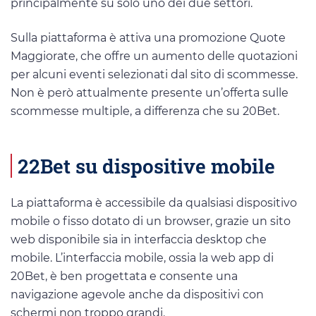
principalmente su solo uno dei due settori.
Sulla piattaforma è attiva una promozione Quote
Maggiorate, che offre un aumento delle quotazioni
per alcuni eventi selezionati dal sito di scommesse.
Non è però attualmente presente un’offerta sulle
scommesse multiple, a differenza che su 20Bet.
22Bet su dispositive mobile
La piattaforma è accessibile da qualsiasi dispositivo
mobile o fisso dotato di un browser, grazie un sito
web disponibile sia in interfaccia desktop che
mobile. L’interfaccia mobile, ossia la web app di
20Bet, è ben progettata e consente una
navigazione agevole anche da dispositivi con
schermi non troppo grandi.