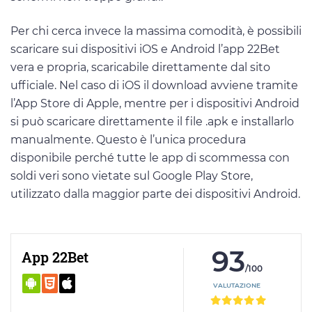
Per chi cerca invece la massima comodità, è possibili
scaricare sui dispositivi iOS e Android l’app 22Bet
vera e propria, scaricabile direttamente dal sito
ufficiale. Nel caso di iOS il download avviene tramite
l’App Store di Apple, mentre per i dispositivi Android
si può scaricare direttamente il file .apk e installarlo
manualmente. Questo è l’unica procedura
disponibile perché tutte le app di scommessa con
soldi veri sono vietate sul Google Play Store,
utilizzato dalla maggior parte dei dispositivi Android.
93
App 22Bet
/100
VALUTAZIONE