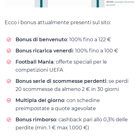
Ecco i bonus attualmente presenti sul sito:
Bonus di benvenuto
: 100% fino a 122 €
Bonus ricarica venerdì
: 100% fino a 100 €
Football Mania
: offerte speciali per le
competizioni UEFA
Bonus serie di scommesse perdenti
: se perdi
20 scommesse da almeno 2 € in 30 giorni
Multipla del giorno
: con schedine
preimpostate a quote agevolate
Bonus rimborso
: cashback pari allo 0,3% delle
perdite (min. 1 € max 1.000 €)