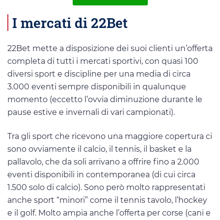
I mercati di 22Bet
22Bet mette a disposizione dei suoi clienti un’offerta
completa di tutti i mercati sportivi, con quasi 100
diversi sport e discipline per una media di circa
3.000 eventi sempre disponibili in qualunque
momento (eccetto l’ovvia diminuzione durante le
pause estive e invernali di vari campionati).
Tra gli sport che ricevono una maggiore copertura ci
sono ovviamente il calcio, il tennis, il basket e la
pallavolo, che da soli arrivano a offrire fino a 2.000
eventi disponibili in contemporanea (di cui circa
1.500 solo di calcio). Sono però molto rappresentati
anche sport “minori” come il tennis tavolo, l’hockey
e il golf. Molto ampia anche l’offerta per corse (cani e