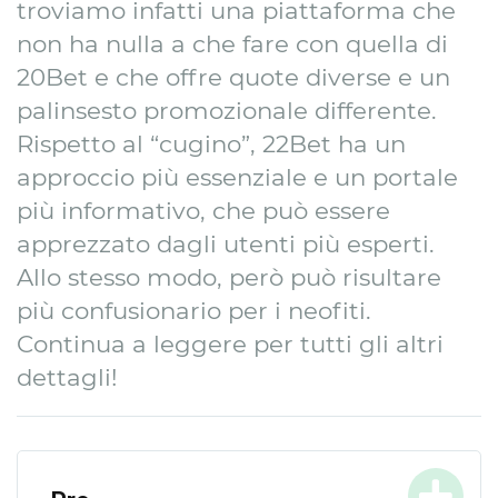
troviamo infatti una piattaforma che
non ha nulla a che fare con quella di
20Bet e che offre quote diverse e un
palinsesto promozionale differente.
Rispetto al “cugino”, 22Bet ha un
approccio più essenziale e un portale
più informativo, che può essere
apprezzato dagli utenti più esperti.
Allo stesso modo, però può risultare
più confusionario per i neofiti.
Continua a leggere per tutti gli altri
dettagli!