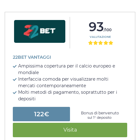
93
/100
VALUTAZIONE
22BET VANTAGGI
Ampissima copertura per il calcio europeo e
mondiale
Interfaccia comoda per visualizzare molti
mercati contemporaneamente
Molti metodi di pagamento, soprattutto per i
depositi
122€
Bonus di benvenuto
sul 1° deposito
Visita