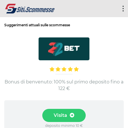
Suggerimenti attuali sulle scommesse
Bonus di benvenuto: 100% sul primo deposito fino a
122 €
Visita
deposito minimo 10 €