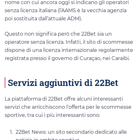
nome con cui ancora oggi si indicano gli operatori
senza licenza italiana (l’AAMS è la vecchia agenzia
poi sostituita dall’attuale ADM).
Questo non significa però che 22Bet sia un
operatore senza licenza. Infatti, il sito di scommesse
dispone di una licenza internazionale regolarmente
registrata presso il governo di Curaçao, nei Caraibi.
Servizi aggiuntivi di 22Bet
La piattaforma di 22Bet offre alcuni interessanti
servizi che arricchiscono l’offerta per le scommesse
sportive, tra cui i più interessanti sono:
22Bet News: un sito secondario dedicato alle