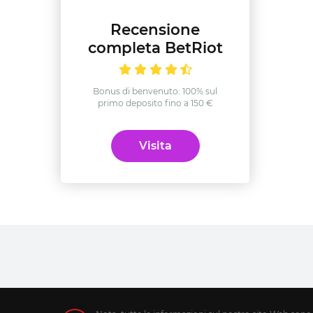
Recensione
completa BetRiot
Bonus di benvenuto: 100% sul
primo deposito fino a 150 €
Visita