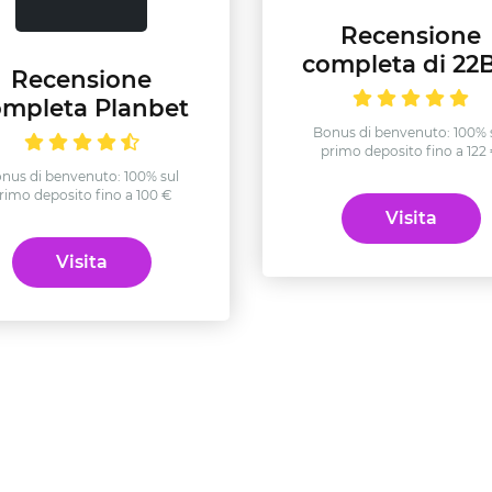
Recensione
completa di 22
Recensione
ompleta Planbet
Bonus di benvenuto: 100% 
primo deposito fino a 122
nus di benvenuto: 100% sul
rimo deposito fino a 100 €
Visita
Visita