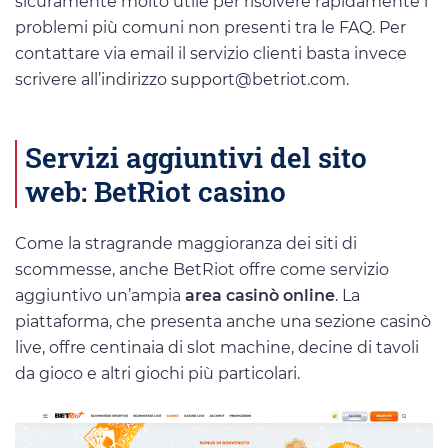
sicuramente molto utile per risolvere rapidamente i
problemi più comuni non presenti tra le FAQ. Per
contattare via email il servizio clienti basta invece
scrivere all’indirizzo
support@betriot.com
.
Servizi aggiuntivi del sito
web: BetRiot casino
Come la stragrande maggioranza dei siti di
scommesse, anche BetRiot offre come servizio
aggiuntivo un’ampia
area casinò online
. La
piattaforma, che presenta anche una sezione casinò
live, offre centinaia di slot machine, decine di tavoli
da gioco e altri giochi più particolari.