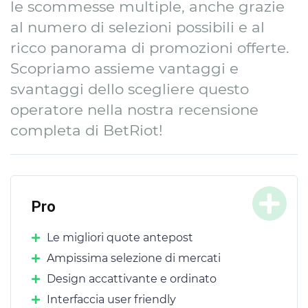
le scommesse multiple, anche grazie
al numero di selezioni possibili e al
ricco panorama di promozioni offerte.
Scopriamo assieme vantaggi e
svantaggi dello scegliere questo
operatore nella nostra recensione
completa di BetRiot!
Pro
Le migliori quote antepost
Ampissima selezione di mercati
Design accattivante e ordinato
Interfaccia user friendly