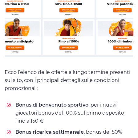
Ecco l’elenco delle offerte a lungo termine presenti
sul sito, con i principali dettagli sulle condizioni
promozionali:
Bonus di benvenuto sportivo
, per i nuovi
giocatori bonus del 100% sul primo deposito
fino a 150 €
Bonus ricarica settimanale
, bonus del 50%