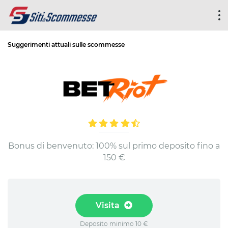
Suggerimenti attuali sulle scommesse
Bonus di benvenuto: 100% sul primo deposito fino a
150 €
Visita
Deposito minimo 10 €