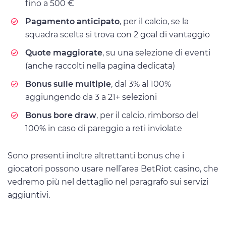
fino a 500 €
Pagamento anticipato
, per il calcio, se la
squadra scelta si trova con 2 goal di vantaggio
Quote maggiorate
, su una selezione di eventi
(anche raccolti nella pagina dedicata)
Bonus sulle multiple
, dal 3% al 100%
aggiungendo da 3 a 21+ selezioni
Bonus bore draw
, per il calcio, rimborso del
100% in caso di pareggio a reti inviolate
Sono presenti inoltre altrettanti bonus che i
giocatori possono usare nell’area BetRiot casino, che
vedremo più nel dettaglio nel paragrafo sui servizi
aggiuntivi.