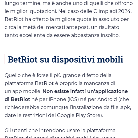
lungo termine, ma è anche uno di quelli che offrono
le migliori quotazioni. Nel caso delle Olimpiadi 2024,
BetRiot ha offerto la migliore quota in assoluto per
circa la metà dei mercati antepost, un risultato
tanto eccellente da essere abbastanza insolito.
BetRiot su dispositivi mobili
Quello che è forse il più grande difetto della
piattaforma BetRiot è proprio la mancanza di
un’app mobile.
Non esiste infatti un’applicazione
di BetRiot
né per iPhone (iOS) né per Android (che
richiederebbe comunque l’installazione da file .apk,
date le restrizioni del Google Play Store).
Gli utenti che intendono usare la piattaforma