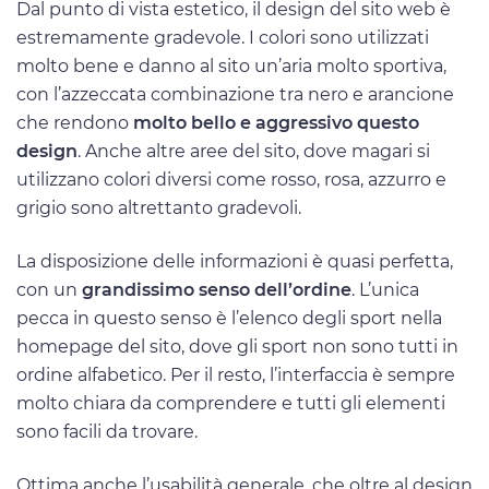
Dal punto di vista estetico, il design del sito web è
estremamente gradevole. I colori sono utilizzati
molto bene e danno al sito un’aria molto sportiva,
con l’azzeccata combinazione tra nero e arancione
che rendono
molto bello e aggressivo questo
design
. Anche altre aree del sito, dove magari si
utilizzano colori diversi come rosso, rosa, azzurro e
grigio sono altrettanto gradevoli.
La disposizione delle informazioni è quasi perfetta,
con un
grandissimo senso dell’ordine
. L’unica
pecca in questo senso è l’elenco degli sport nella
homepage del sito, dove gli sport non sono tutti in
ordine alfabetico. Per il resto, l’interfaccia è sempre
molto chiara da comprendere e tutti gli elementi
sono facili da trovare.
Ottima anche l’usabilità generale, che oltre al design