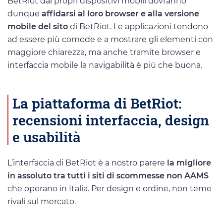
BetRiot dai propri dispositivi mobili dovranno
dunque
affidarsi al loro browser e alla versione
mobile del sito
di BetRiot. Le applicazioni tendono
ad essere più comode e a mostrare gli elementi con
maggiore chiarezza, ma anche tramite browser e
interfaccia mobile la navigabilità è più che buona.
La piattaforma di BetRiot:
recensioni interfaccia, design
e usabilità
L’interfaccia di BetRiot è a nostro parere
la migliore
in assoluto tra tutti i siti di scommesse non AAMS
che operano in Italia. Per design e ordine, non teme
rivali sul mercato.