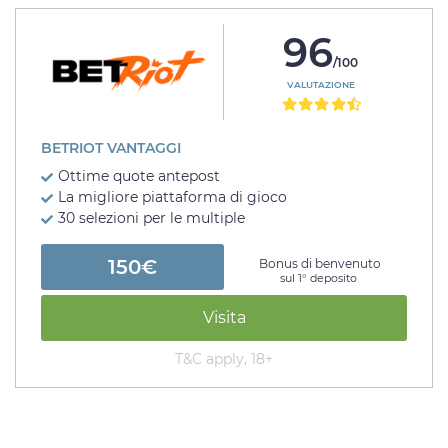
96
/100
VALUTAZIONE
BETRIOT VANTAGGI
Ottime quote antepost
La migliore piattaforma di gioco
30 selezioni per le multiple
150€
Bonus di benvenuto
sul 1° deposito
Visita
T&C apply, 18+