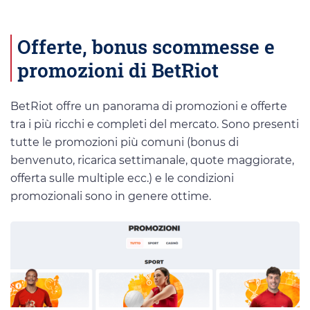
Offerte, bonus scommesse e
promozioni di BetRiot
BetRiot offre un panorama di promozioni e offerte
tra i più ricchi e completi del mercato. Sono presenti
tutte le promozioni più comuni (bonus di
benvenuto, ricarica settimanale, quote maggiorate,
offerta sulle multiple ecc.) e le condizioni
promozionali sono in genere ottime.