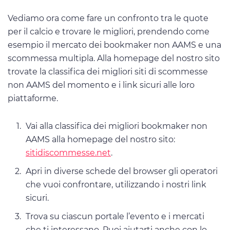
Vediamo ora come fare un confronto tra le quote
per il calcio e trovare le migliori, prendendo come
esempio il mercato dei bookmaker non AAMS e una
scommessa multipla. Alla homepage del nostro sito
trovate la classifica dei migliori siti di scommesse
non AAMS del momento e i link sicuri alle loro
piattaforme.
Vai alla classifica dei migliori bookmaker non
AAMS alla homepage del nostro sito:
sitidiscommesse.net
.
Apri in diverse schede del browser gli operatori
che vuoi confrontare, utilizzando i nostri link
sicuri.
Trova su ciascun portale l’evento e i mercati
che ti interessano. Puoi aiutarti anche con lo