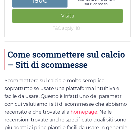
150€
sul 1° deposito
Visita
T&C apply, 18+
Come scommettere sul calcio
– Siti di scommesse
Scommettere sul calcio è molto semplice,
soprattutto se usate una piattaforma intuitiva e
facile da usare. Questo è infatti uno dei parametri
con cui valutiamo i siti di scommesse che abbiamo
recensito e che trovate alla
homepage
. Nelle
recensioni trovate anche specificato quali siti sono
più adatti ai principianti e facili da usare in generale.