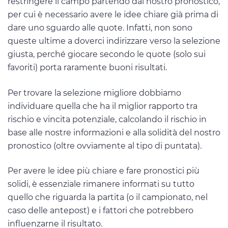
restringere il campo partendo dal nostro pronostico,
per cui è necessario avere le idee chiare già prima di
dare uno sguardo alle quote. Infatti, non sono
queste ultime a doverci indirizzare verso la selezione
giusta, perché giocare secondo le quote (solo sui
favoriti) porta raramente buoni risultati.
Per trovare la selezione migliore dobbiamo
individuare quella che ha il miglior rapporto tra
rischio e vincita potenziale, calcolando il rischio in
base alle nostre informazioni e alla solidità del nostro
pronostico (oltre ovviamente al tipo di puntata).
Per avere le idee più chiare e fare pronostici più
solidi, è essenziale rimanere informati su tutto
quello che riguarda la partita (o il campionato, nel
caso delle antepost) e i fattori che potrebbero
influenzarne il risultato.