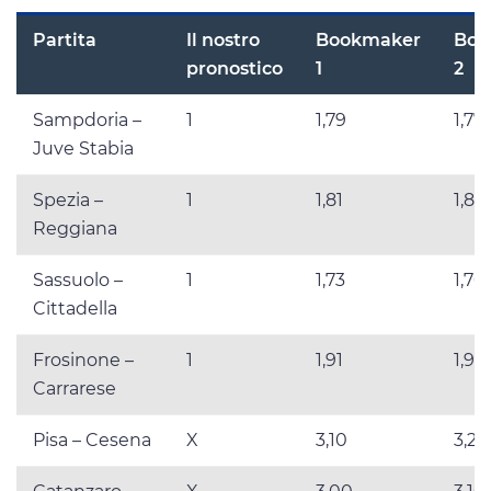
Partita
Il nostro
Bookmaker
Boo
pronostico
1
2
Sampdoria –
1
1,79
1,77
Juve Stabia
Spezia –
1
1,81
1,80
Reggiana
Sassuolo –
1
1,73
1,70
Cittadella
Frosinone –
1
1,91
1,92
Carrarese
Pisa – Cesena
X
3,10
3,20