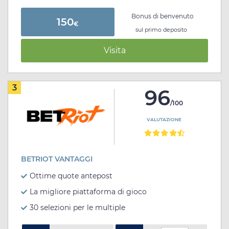
Bonus di benvenuto
150
€
sul primo deposito
Visita
3
96
/100
VALUTAZIONE
BETRIOT VANTAGGI
Ottime quote antepost
La migliore piattaforma di gioco
30 selezioni per le multiple