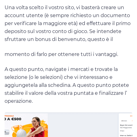
Una volta scelto il vostro sito, vi basterà creare un
account utente (è sempre richiesto un documento
per verificare la maggiore età) ed effettuare il primo
deposito sul vostro conto di gioco. Se intendete
sfruttare un bonus di benvenuto, questo è il
momento di farlo per ottenere tutti i vantaggi.
A questo punto, navigate i mercati e trovate la
selezione (o le selezioni) che vi interessano e
aggiungetela alla schedina. A questo punto potete
stabilire il valore della vostra puntata e finalizzare l’
operazione.