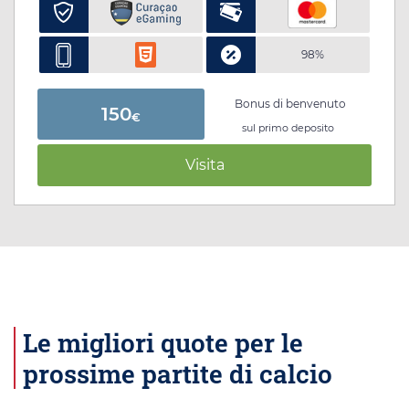
98%
Bonus di benvenuto
150
€
sul primo deposito
Visita
Le migliori quote per le
prossime partite di calcio