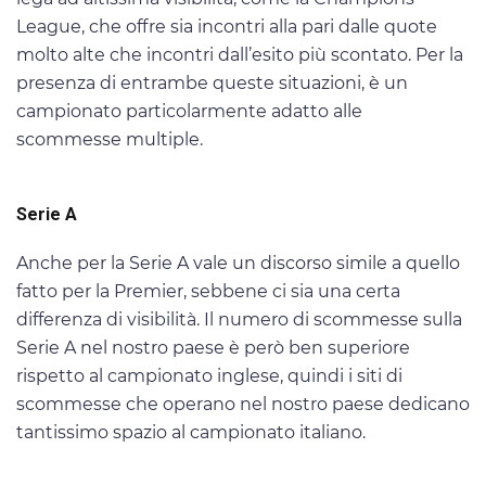
League, che offre sia incontri alla pari dalle quote
molto alte che incontri dall’esito più scontato. Per la
presenza di entrambe queste situazioni, è un
campionato particolarmente adatto alle
scommesse multiple.
Serie A
Anche per la Serie A vale un discorso simile a quello
fatto per la Premier, sebbene ci sia una certa
differenza di visibilità. Il numero di scommesse sulla
Serie A nel nostro paese è però ben superiore
rispetto al campionato inglese, quindi i siti di
scommesse che operano nel nostro paese dedicano
tantissimo spazio al campionato italiano.