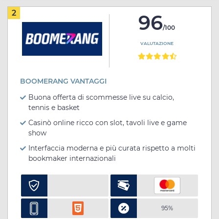
2
96
/100
VALUTAZIONE
BOOMERANG VANTAGGI
Buona offerta di scommesse live su calcio,
tennis e basket
Casinò online ricco con slot, tavoli live e game
show
Interfaccia moderna e più curata rispetto a molti
bookmaker internazionali
95%