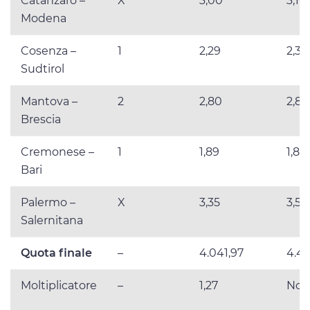
Catanzaro –
X
3,00
3,10
Modena
Cosenza –
1
2,29
2,30
Sudtirol
Mantova –
2
2,80
2,83
Brescia
Cremonese –
1
1,89
1,89
Bari
Palermo –
X
3,35
3,50
Salernitana
Quota finale
–
4.041,97
4.44
Moltiplicatore
–
1,27
No 