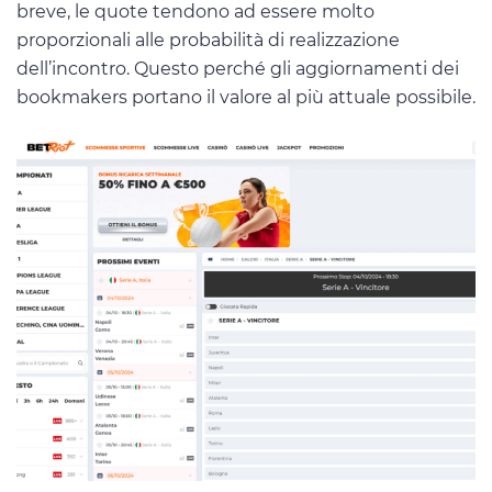
breve, le quote tendono ad essere molto
proporzionali alle probabilità di realizzazione
dell’incontro. Questo perché gli aggiornamenti dei
bookmakers portano il valore al più attuale possibile.