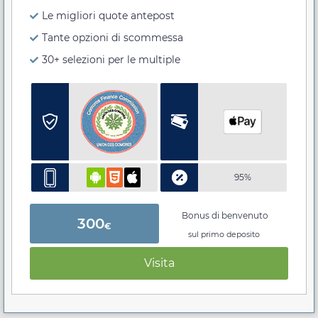
Le migliori quote antepost
Tante opzioni di scommessa
30+ selezioni per le multiple
95%
Bonus di benvenuto
300
€
sul primo deposito
Visita