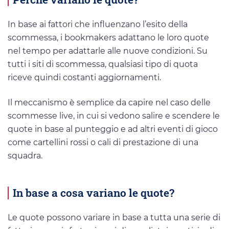
In base ai fattori che influenzano l’esito della
scommessa, i bookmakers adattano le loro quote
nel tempo per adattarle alle nuove condizioni. Su
tutti i siti di scommessa, qualsiasi tipo di quota
riceve quindi costanti aggiornamenti.
Il meccanismo è semplice da capire nel caso delle
scommesse live, in cui si vedono salire e scendere le
quote in base al punteggio e ad altri eventi di gioco
come cartellini rossi o cali di prestazione di una
squadra.
In base a cosa variano le quote?
Le quote possono variare in base a tutta una serie di