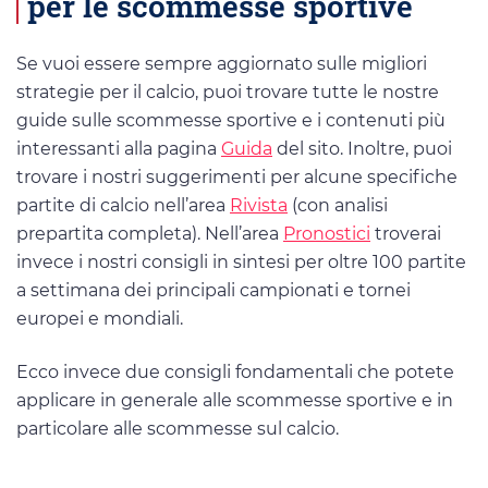
per le scommesse sportive
Se vuoi essere sempre aggiornato sulle migliori
strategie per il calcio, puoi trovare tutte le nostre
guide sulle scommesse sportive e i contenuti più
interessanti alla pagina
Guida
del sito. Inoltre, puoi
trovare i nostri suggerimenti per alcune specifiche
partite di calcio nell’area
Rivista
(con analisi
prepartita completa). Nell’area
Pronostici
troverai
invece i nostri consigli in sintesi per oltre 100 partite
a settimana dei principali campionati e tornei
europei e mondiali.
Ecco invece due consigli fondamentali che potete
applicare in generale alle scommesse sportive e in
particolare alle scommesse sul calcio.