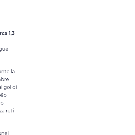
rca 1,3
ague
ante la
mbre
l gol di
oão
co
za reti
onel