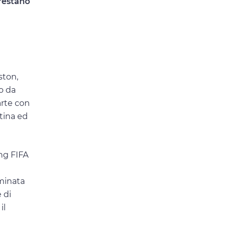
 restano
ston,
to da
arte con
ntina ed
ing FIFA
minata
 di
il