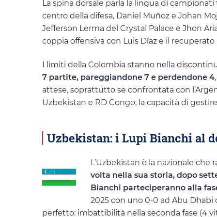
La spina dorsale parla la lingua di campionat
centro della difesa, Daniel Muñoz e Johan Moj
Jefferson Lerma del Crystal Palace e Jhon Ar
coppia offensiva con Luis Díaz e il recuperato 
I limiti della Colombia stanno nella disconti
7 partite, pareggiandone 7 e perdendone 4
attese, soprattutto se confrontata con l’Arg
Uzbekistan e RD Congo, la capacità di gestire
Uzbekistan: i Lupi Bianchi al 
L’Uzbekistan è la nazionale che r
volta nella sua storia, dopo sett
Bianchi parteciperanno alla fas
2025 con uno 0-0 ad Abu Dhabi co
perfetto: imbattibilità nella seconda fase (4 vi