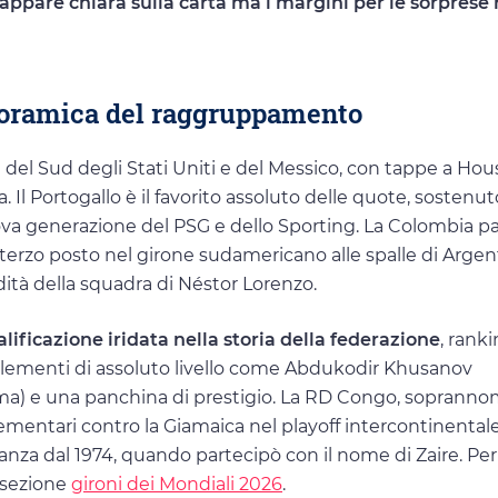
ppare chiara sulla carta ma i margini per le sorprese
noramica del raggruppamento
i del Sud degli Stati Uniti e del Messico, con tappe a Hou
. Il Portogallo è il favorito assoluto delle quote, sostenu
va generazione del PSG e dello Sporting. La Colombia p
l terzo posto nel girone sudamericano alle spalle di Arge
dità della squadra di Néstor Lorenzo.
lificazione iridata nella storia della federazione
, rank
 elementi di assoluto livello come Abdukodir Khusanov
a) e una panchina di prestigio. La RD Congo, sopranno
ementari contro la Giamaica nel playoff intercontinentale
tanza dal 1974, quando partecipò con il nome di Zaire. Per 
 sezione
gironi dei Mondiali 2026
.