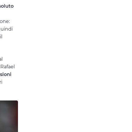
soluto
ione:
quindi
il
al
 Rafael
sioni
ri