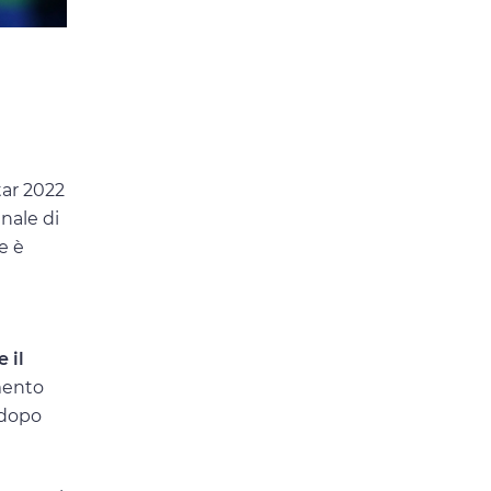
tar 2022
nale di
e è
 il
imento
 dopo