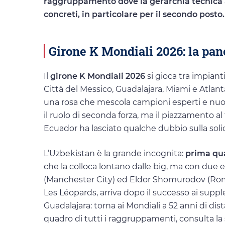
raggruppamento dove la gerarchia tecnica a
concreti, in particolare per il secondo posto.
Girone K Mondiali 2026: la pa
Il
girone K Mondiali 2026
si gioca tra impiant
Città del Messico, Guadalajara, Miami e Atlanta
una rosa che mescola campioni esperti e nuo
il ruolo di seconda forza, ma il piazzamento a
Ecuador ha lasciato qualche dubbio sulla soli
L’Uzbekistan è la grande incognita:
prima qua
che la colloca lontano dalle big, ma con due
(Manchester City) ed Eldor Shomurodov (Rom
Les Léopards, arriva dopo il successo ai suppl
Guadalajara: torna ai Mondiali a 52 anni di dis
quadro di tutti i raggruppamenti, consulta la