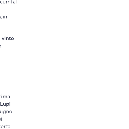
ucumí al
n
, in
 vinto
e
prima
 Lupi
giugno
i
terza