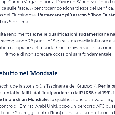
i top: Camilo Vargas in porta, Dávinson Sánchez e Jhon L
ica sulle fasce. A centrocampo Richard Ríos del Benfica,
ias del Fluminense.
L’attaccante più atteso è Jhon Durá
Luis Sinisterra.
nuità rendimentale:
nelle qualificazioni sudamericane ha
, raccogliendo 28 punti in 18 gare. Una media inferiore all
entina campione del mondo. Contro avversari fisici come
 il ritmo e di non sprecare occasioni sarà fondamentale.
debutto nel Mondiale
acchiude la storia più affascinante del Gruppo K.
Per la 
e tentativi falliti dall’indipendenza dall’URSS nel 1991, i
e finale di un Mondiale
. La qualificazione è arrivata il 5 
ntro gli Emirati Arabi Uniti, dopo un percorso AFC quas
ttorie e 2 pareggi contro l’Iran) e una sola sconfitta nella 