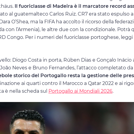
thäus.
Il fuoriclasse di Madeira è il marcatore record as
pato al guatemalteco Carlos Ruiz. CR7 era stato espulso a
ara O’Shea, ma la FIFA ha accolto il ricorso della federaz
ida con l’Armenia), le altre due con la condizionale. Potrà 
RD Congo. Per i numeri del fuoriclasse portoghese, leggi 
vello: Diogo Costa in porta, Rúben Dias e Gonçalo Inácio 
, João Neves e Bruno Fernandes, l’attacco completato da
ebole storico del Portogallo resta la gestione delle pres
nazione ai quarti contro il Marocco a Qatar 2022 e ai rigo
ta è nella scheda sul
Portogallo ai Mondiali 2026
.