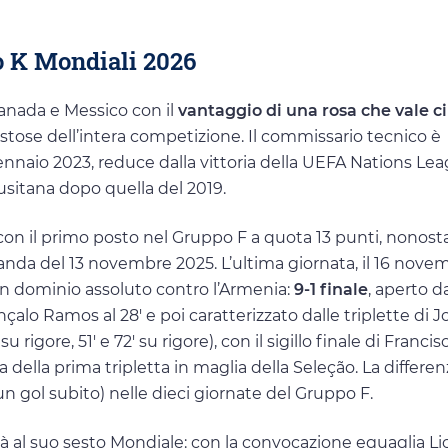
po K Mondiali 2026
Canada e Messico con il
vantaggio di una rosa che vale ci
ostose dell’intera competizione. Il commissario tecnico è
gennaio 2023, reduce dalla vittoria della UEFA Nations Le
usitana dopo quella del 2019.
 con il primo posto nel Gruppo F a quota 13 punti, nonost
landa del 13 novembre 2025. L’ultima giornata, il 16 nove
 un dominio assoluto contro l’Armenia:
9-1 finale
, aperto da
nçalo Ramos al 28′ e poi caratterizzato dalle triplette di J
 rigore, 51′ e 72′ su rigore), con il sigillo finale di Francis
 della prima tripletta in maglia della Seleção. La differen
 un gol subito) nelle dieci giornate del Gruppo F.
rà al suo sesto Mondiale: con la convocazione eguaglia Li