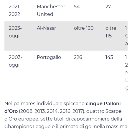
2021-
Manchester
54
27
–
2022
United
2023-
Al-Nassr
oltre 130
oltre
1 
oggi
115
Ca
ar
2003-
Portogallo
226
143
1 
oggi
201
Na
Le
(20
Nel palmarès individuale spiccano
cinque Palloni
d’Oro
(2008, 2013, 2014, 2016, 2017), quattro Scarpe
d’Oro europee, sette titoli di capocannoniere della
Champions League e il primato di gol nella massima