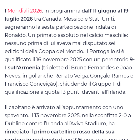
I
Mondiali 2026
, in programma
dall’11 giugno al 19
luglio 2026
tra Canada, Messico e Stati Uniti,
segneranno la sesta partecipazione iridata di
Ronaldo. Un primato assoluto nel calcio maschile:
nessuno prima di lui aveva mai disputato sei
edizioni della Coppa del Mondo. Il Portogallo si è
qualificato il 16 novembre 2025 con un perentorio
9-
1 sull’Armenia
(triplette di Bruno Fernandes e João
Neves, in gol anche Renato Veiga, Gonçalo Ramos e
Francisco Conceição), chiudendo il Gruppo F di
qualificazione a quota 13 punti davanti all’Irlanda.
Il capitano è arrivato all’appuntamento con uno
spavento. Il 13 novembre 2025, nella sconfitta 2-0 a
Dublino contro l’Irlanda all’Aviva Stadium, ha
rimediato il
primo cartellino rosso della sua
carriera in nazionale
dopo 226 presenze, per una