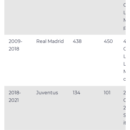
Ch
Le
Mo
pe
2009-
Real Madrid
438
450
4
2018
Ch
Le
Lig
Mo
cl
2018-
Juventus
134
101
2 S
2021
Cop
2
Su
ita