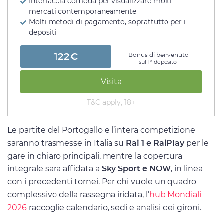
Interfaccia comoda per visualizzare molti
mercati contemporaneamente
Molti metodi di pagamento, soprattutto per i
depositi
122€
Bonus di benvenuto
sul 1° deposito
Visita
T&C apply, 18+
Le partite del Portogallo e l’intera competizione
saranno trasmesse in Italia su
Rai 1 e RaiPlay
per le
gare in chiaro principali, mentre la copertura
integrale sarà affidata a
Sky Sport e NOW
, in linea
con i precedenti tornei. Per chi vuole un quadro
complessivo della rassegna iridata, l’
hub Mondiali
2026
raccoglie calendario, sedi e analisi dei gironi.