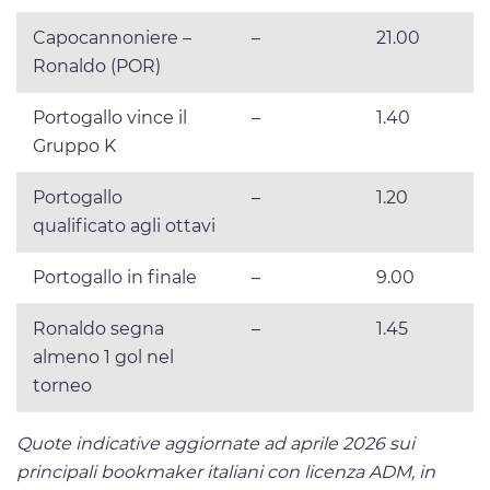
Capocannoniere –
–
21.00
Ronaldo (POR)
Portogallo vince il
–
1.40
Gruppo K
Portogallo
–
1.20
qualificato agli ottavi
Portogallo in finale
–
9.00
Ronaldo segna
–
1.45
almeno 1 gol nel
torneo
Quote indicative aggiornate ad aprile 2026 sui
principali bookmaker italiani con licenza ADM, in