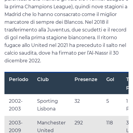
la prima Champions League), quindi nove stagioni a
Madrid che lo hanno consacrato come il miglior
marcatore di sempre dei Blancos. Nel 2018 il
trasferimento alla Juventus, due scudetti e il record
di gol nella prima stagione bianconera. Il ritorno
fugace allo United nel 2021 ha preceduto il salto nel
calcio saudita, dove ha firmato per l’Al-Nassr il 30
dicembre 2022.
Periodo
Club
Presenze
Gol
Tr
pr
2002-
Sporting
32
5
1 
2003
Lisbona
Po
2003-
Manchester
292
118
3 
2009
United
Le