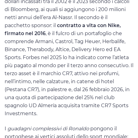
dollari incassati tra il 2002 e il 2023 secondo i calcoli
di Bloomberg, ai quali si aggiungono i 200 milioni
netti annui dell’era Al-Nassr. Il secondo è il
pacchetto sponsor: il
contratto a vita con Nike,
firmato nel 2016
, è il fulcro di un portafoglio che
comprende Armani, Castrol, Tag Heuer, Herbalife,
Binance, Therabody, Altice, Delivery Hero ed EA
Sports. Forbes nel 2025 lo ha indicato come l’atleta
più pagato al mondo per il terzo anno consecutivo. Il
terzo asset è il marchio CR7, attivo nei profumi,
nell’intimo, nelle calzature, in catene di hotel
(Pestana CR7), in palestre e, dal 26 febbraio 2026, in
una quota di partecipazione del 25% nel club
spagnolo UD Almería acquisita tramite CR7 Sports
Investments.
I
guadagni complessivi di Ronaldo
pongono il
portoghese ai vertici assoluti dello sport mondiale: