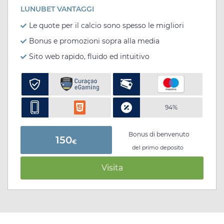
LUNUBET VANTAGGI
Le quote per il calcio sono spesso le migliori
Bonus e promozioni sopra alla media
Sito web rapido, fluido ed intuitivo
94%
Bonus di benvenuto
150
€
del primo deposito
Visita