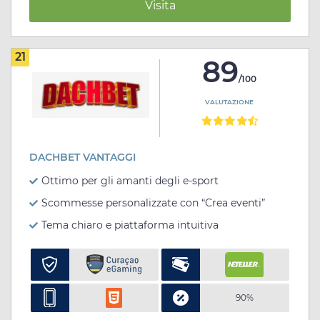
Visita
21
89
/100
VALUTAZIONE
DACHBET VANTAGGI
Ottimo per gli amanti degli e-sport
Scommesse personalizzate con “Crea eventi”
Tema chiaro e piattaforma intuitiva
90%