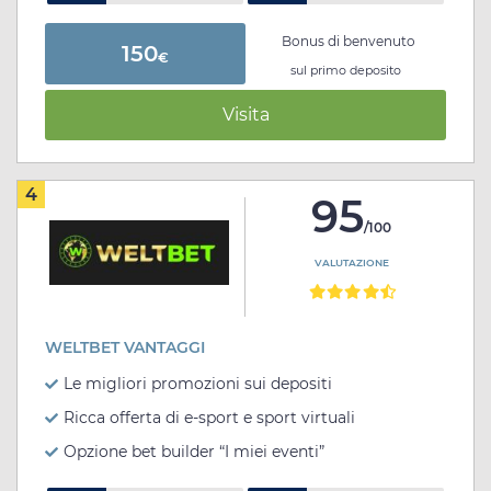
Bonus di benvenuto
150
€
sul primo deposito
Visita
4
95
/100
VALUTAZIONE
WELTBET VANTAGGI
Le migliori promozioni sui depositi
Ricca offerta di e-sport e sport virtuali
Opzione bet builder “I miei eventi”