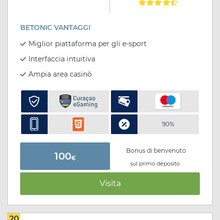
BETONIC VANTAGGI
Miglior piattaforma per gli e-sport
Interfaccia intuitiva
Ampia area casinò
90%
Bonus di benvenuto
100
€
sul primo deposito
Visita
20