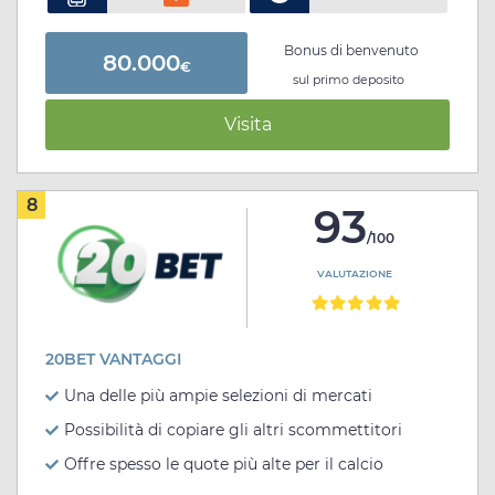
Bonus di benvenuto
80.000
€
sul primo deposito
Visita
8
93
/100
VALUTAZIONE
20BET VANTAGGI
Una delle più ampie selezioni di mercati
Possibilità di copiare gli altri scommettitori
Offre spesso le quote più alte per il calcio