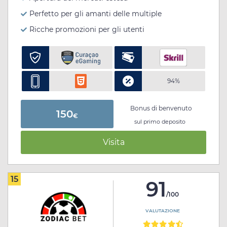
Perfetto per gli amanti delle multiple
Ricche promozioni per gli utenti
94%
Bonus di benvenuto
150
€
sul primo deposito
Visita
15
91
/100
VALUTAZIONE