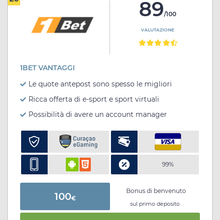
89
/100
VALUTAZIONE
1BET VANTAGGI
Le quote antepost sono spesso le migliori
Ricca offerta di e-sport e sport virtuali
Possibilità di avere un account manager
99%
Bonus di benvenuto
100
€
sul primo deposito