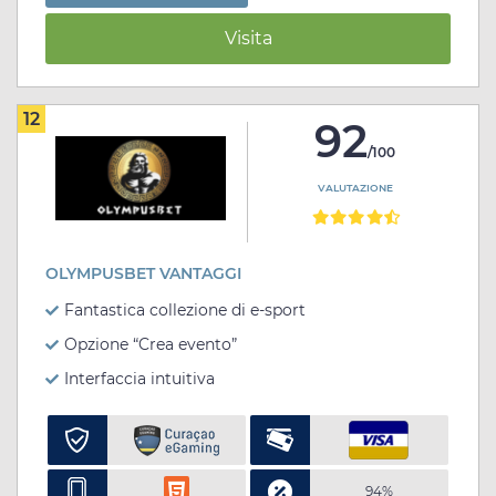
Visita
12
92
/100
VALUTAZIONE
OLYMPUSBET VANTAGGI
Fantastica collezione di e-sport
Opzione “Crea evento”
Interfaccia intuitiva
94%