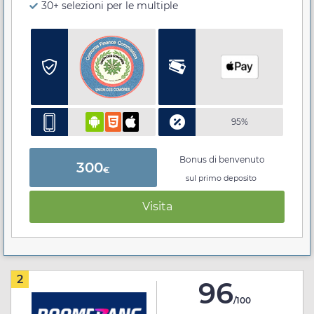
30+ selezioni per le multiple
95%
Bonus di benvenuto
300
€
sul primo deposito
Visita
2
96
/100