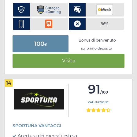
96%
Bonus di benvenuto
100
€
sul primo deposito
Visita
14
91
/100
VALUTAZIONE
SPORTUNA VANTAGGI
Apertura dei mercati estesa