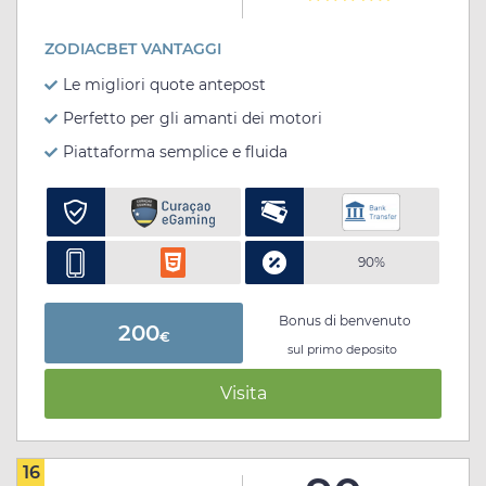
ZODIACBET VANTAGGI
Le migliori quote antepost
Perfetto per gli amanti dei motori
Piattaforma semplice e fluida
90%
Bonus di benvenuto
200
€
sul primo deposito
Visita
16