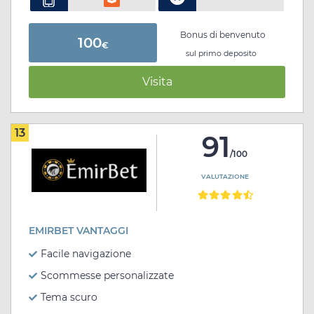
Bonus di benvenuto
100
€
sul primo deposito
Visita
13
91
/100
VALUTAZIONE
EMIRBET VANTAGGI
Facile navigazione
Scommesse personalizzate
Tema scuro