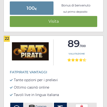
Bonus di benvenuto
100
€
sul primo deposito
Visita
22
89
/100
VALUTAZIONE
FATPIRATE VANTAGGI
Tante opzioni per i prelievi
Ottimo casinò online
Tavoli live in lingua italiana