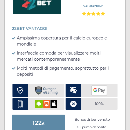
VALUTAZIONE
22BET VANTAGGI
Ampissima copertura per il calcio europeo e
mondiale
Interfaccia comoda per visualizzare molti
mercati contemporaneamente
Molti metodi di pagamento, soprattutto per i
depositi
100%
Bonus di benvenuto
122
€
sul primo deposito