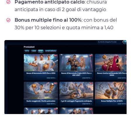
Pagamento anticipato calcio
: chiusura
anticipata in caso di 2 goal di vantaggio
Bonus multiple fino al 100%
: con bonus del
30% per 10 selezioni e quota minima a 1,40