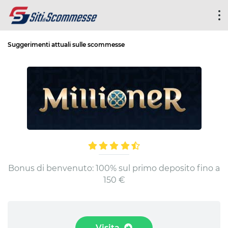
Suggerimenti attuali sulle scommesse
Bonus di benvenuto: 100% sul primo deposito fino a
150 €
Visita