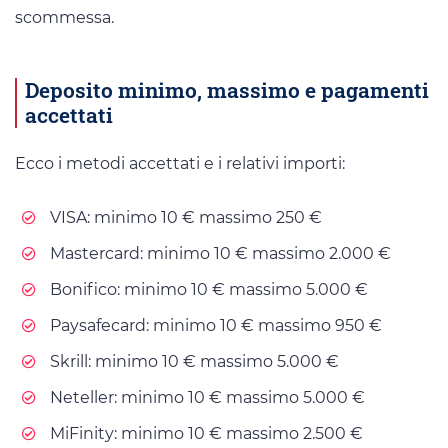
scommessa.
Deposito minimo, massimo e pagamenti
accettati
Ecco i metodi accettati e i relativi importi:
VISA: minimo 10 € massimo 250 €
Mastercard: minimo 10 € massimo 2.000 €
Bonifico: minimo 10 € massimo 5.000 €
Paysafecard: minimo 10 € massimo 950 €
Skrill: minimo 10 € massimo 5.000 €
Neteller: minimo 10 € massimo 5.000 €
MiFinity: minimo 10 € massimo 2.500 €