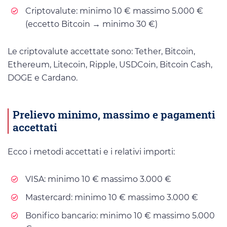
Criptovalute: minimo 10 € massimo 5.000 €
(eccetto Bitcoin → minimo 30 €)
Le criptovalute accettate sono: Tether, Bitcoin,
Ethereum, Litecoin, Ripple, USDCoin, Bitcoin Cash,
DOGE e Cardano.
Prelievo minimo, massimo e pagamenti
accettati
Ecco i metodi accettati e i relativi importi:
VISA: minimo 10 € massimo 3.000 €
Mastercard: minimo 10 € massimo 3.000 €
Bonifico bancario: minimo 10 € massimo 5.000