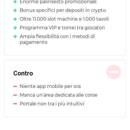
Enorme palinsesto promozionale
Bonus specifici per depositi in crypto
Oltre 11.000 slot machine e 1.000 tavoli
Programma VIP e tornei tra giocatori
Ampia flessibilità con i metodi di
pagamento
Contro
Niente app mobile per ora
Manca un’area dedicata alle corse
Portale non tra i più intuitivi