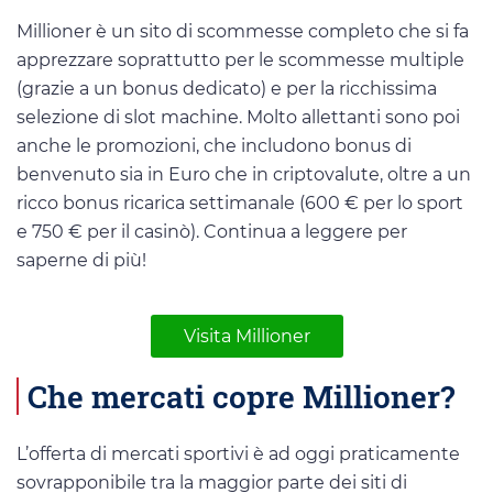
Millioner è un sito di scommesse completo che si fa
apprezzare soprattutto per le scommesse multiple
(grazie a un bonus dedicato) e per la ricchissima
selezione di slot machine. Molto allettanti sono poi
anche le promozioni, che includono bonus di
benvenuto sia in Euro che in criptovalute, oltre a un
ricco bonus ricarica settimanale (600 € per lo sport
e 750 € per il casinò). Continua a leggere per
saperne di più!
Visita Millioner
Che mercati copre Millioner?
L’offerta di mercati sportivi è ad oggi praticamente
sovrapponibile tra la maggior parte dei siti di