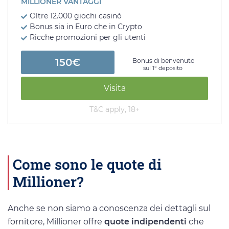
MILLIONER VANTAGGI
Oltre 12.000 giochi casinò
Bonus sia in Euro che in Crypto
Ricche promozioni per gli utenti
150€
Bonus di benvenuto
sul 1° deposito
Visita
T&C apply, 18+
Come sono le quote di
Millioner?
Anche se non siamo a conoscenza dei dettagli sul
fornitore, Millioner offre
quote indipendenti
che