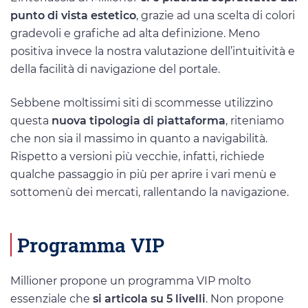
punto di vista estetico
, grazie ad una scelta di colori
gradevoli e grafiche ad alta definizione. Meno
positiva invece la nostra valutazione dell’intuitività e
della facilità di navigazione del portale.
Sebbene moltissimi siti di scommesse utilizzino
questa
nuova tipologia di piattaforma
, riteniamo
che non sia il massimo in quanto a navigabilità.
Rispetto a versioni più vecchie, infatti, richiede
qualche passaggio in più per aprire i vari menù e
sottomenù dei mercati, rallentando la navigazione.
Programma VIP
Millioner propone un programma VIP molto
essenziale che
si articola su 5 livelli
. Non propone