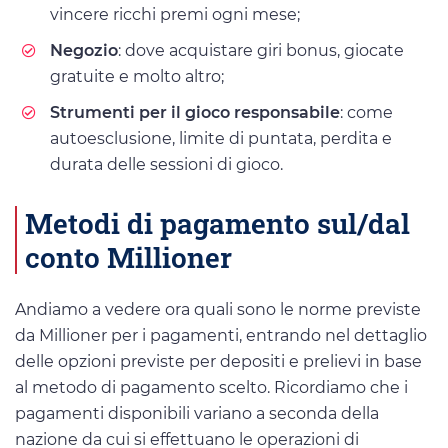
vincere ricchi premi ogni mese;
Negozio
: dove acquistare giri bonus, giocate
gratuite e molto altro;
Strumenti per il gioco responsabile
: come
autoesclusione, limite di puntata, perdita e
durata delle sessioni di gioco.
Metodi di pagamento sul/dal
conto Millioner
Andiamo a vedere ora quali sono le norme previste
da Millioner per i pagamenti, entrando nel dettaglio
delle opzioni previste per depositi e prelievi in base
al metodo di pagamento scelto. Ricordiamo che i
pagamenti disponibili variano a seconda della
nazione da cui si effettuano le operazioni di