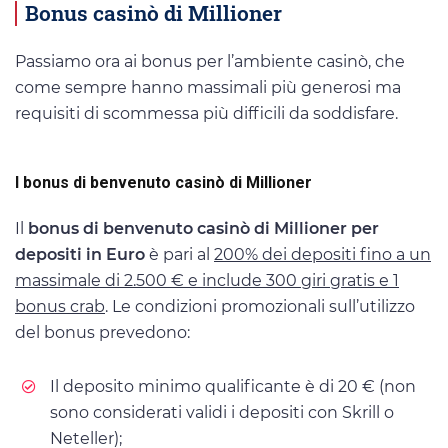
Bonus casinò di Millioner
Passiamo ora ai bonus per l’ambiente casinò, che
come sempre hanno massimali più generosi ma
requisiti di scommessa più difficili da soddisfare.
I bonus di benvenuto casinò di Millioner
Il
bonus di benvenuto casinò di Millioner per
depositi in Euro
è pari al
200% dei depositi fino a un
massimale di 2.500 € e include 300 giri gratis e 1
bonus crab
. Le condizioni promozionali sull’utilizzo
del bonus prevedono:
Il deposito minimo qualificante è di 20 € (non
sono considerati validi i depositi con Skrill o
Neteller);