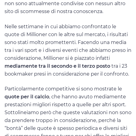
non sono attualmente condivise con nessun altro
sito di scommesse di nostra conoscenza.
Nelle settimane in cui abbiamo confrontato le
quote di Millioner con le altre sul mercato, i risultati
sono stati molto promettenti. Facendo una media
tra i vari sport e i diversi eventi che abbiamo preso in
considerazione, Millioner si è piazzato infatti
mediamente tra il secondo e il terzo posto
tra i 23
bookmaker presi in considerazione per il confronto.
Particolarmente competitive si sono mostrate le
quote per il calcio
, che hanno avuto mediamente
prestazioni migliori rispetto a quelle per altri sport.
Sottolineiamo però che queste valutazioni non sono
da prendere troppo in considerazione, perché la
“bontà” delle quote è spesso periodica e diversi siti