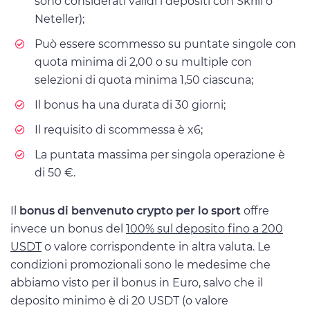
sono considerati validi i depositi con Skrill o
Neteller);
Può essere scommesso su puntate singole con
quota minima di 2,00 o su multiple con
selezioni di quota minima 1,50 ciascuna;
Il bonus ha una durata di 30 giorni;
Il requisito di scommessa è x6;
La puntata massima per singola operazione è
di 50 €.
Il
bonus di benvenuto crypto per lo sport
offre
invece un bonus del
100% sul deposito fino a 200
USDT
o valore corrispondente in altra valuta. Le
condizioni promozionali sono le medesime che
abbiamo visto per il bonus in Euro, salvo che il
deposito minimo è di 20 USDT (o valore