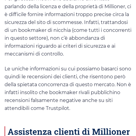
parlando della licenza e della proprietà di Millioner, ci
è difficile fornire informazioni troppo precise circa la
sicurezza del sito di scommesse. Infatti, trattandosi
di un bookmaker di nicchia (come tutti i concorrenti
in questo settore), non c’è abbondanza di
informazioni riguardo ai criteri di sicurezza e ai
meccanismi di controllo.
Le uniche informazioni su cui possiamo basarci sono
quindi le recensioni dei clienti, che risentono però
della spietata concorrenza di questo mercato. Non è
infatti insolito che bookmaker rivali pubblichino
recensioni falsamente negative anche su siti
attendibili come Trustpilot.
Assistenza clienti di Millioner