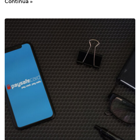
Continua »