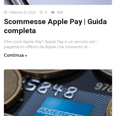
Febbraio 21, 2024
0
1625
Scommesse Apple Pay | Guida
completa
Che cos’è Apple Pay? Apple Pay è un servizio per i
pagamenti offerto da Apple che consente di ...
Continua »