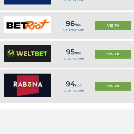
VALUTAZIONE
96
/100
VISITA
VALUTAZIONE
95
/100
VISITA
VALUTAZIONE
94
/100
VISITA
VALUTAZIONE