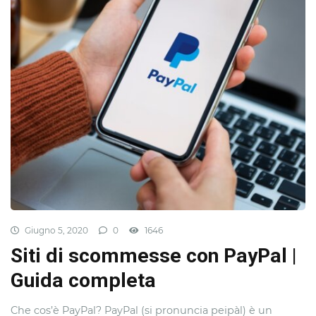
Giugno 5, 2020
0
1646
Siti di scommesse con PayPal |
Guida completa
Che cos’è PayPal? PayPal (si pronuncia peipàl) è un