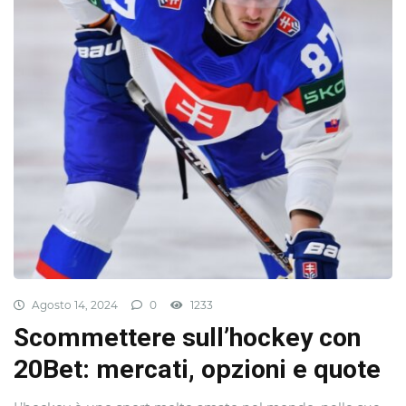
Agosto 14, 2024
0
1233
Scommettere sull’hockey con
20Bet: mercati, opzioni e quote