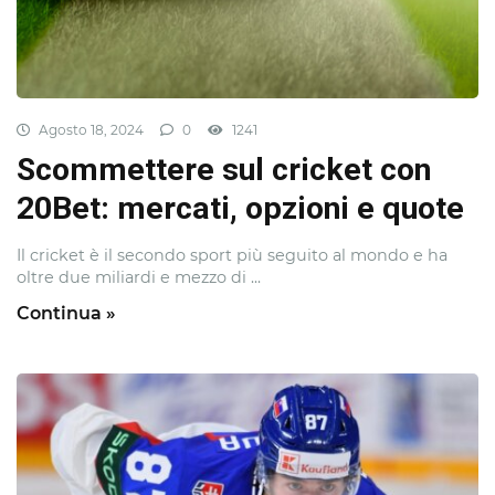
Agosto 18, 2024
0
1241
Scommettere sul cricket con
20Bet: mercati, opzioni e quote
Il cricket è il secondo sport più seguito al mondo e ha
oltre due miliardi e mezzo di ...
Continua »