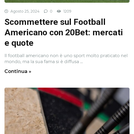
Agosto 25, 2024
0
1209
Scommettere sul Football
Americano con 20Bet: mercati
e quote
Il football americano non è uno sport molto praticato nel
mondo, ma la sua fama si è diffusa ...
Continua »