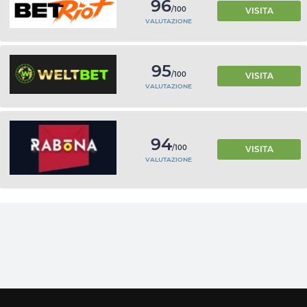
96
/100
VISITA
VALUTAZIONE
95
/100
VISITA
VALUTAZIONE
94
/100
VISITA
VALUTAZIONE