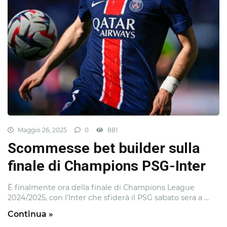
Maggio 26, 2025
0
881
Scommesse bet builder sulla
finale di Champions PSG-Inter
È finalmente ora della finale di Champions League
2024/2025, con l’Inter che sfiderà il PSG sabato sera a ...
Continua »