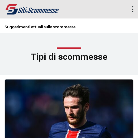
Suggerimenti attuali sulle scommesse
Tipi di scommesse