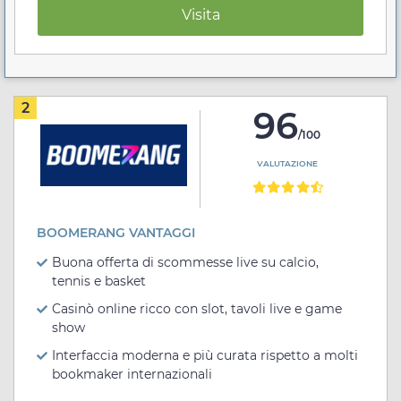
Visita
2
96
/100
VALUTAZIONE
BOOMERANG VANTAGGI
Buona offerta di scommesse live su calcio,
tennis e basket
Casinò online ricco con slot, tavoli live e game
show
Interfaccia moderna e più curata rispetto a molti
bookmaker internazionali