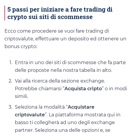
5 passi per iniziare a fare trading di
crypto sui siti di scommesse
Ecco come procedere se vuoi fare trading di
criptovalute, effettuare un deposito ed ottenere un
bonus crypto:
Entra in uno dei siti di scommesse che fa parte
delle proposte nella nostra tabella in alto.
Vai alla ricerca della sezione exchange.
Potrebbe chiamarsi “
Acquista cripto
” o in modi
simili.
Seleziona la modalità “
Acquistare
criptovalute
”. La piattaforma mostrata qui in
basso ti collegherà ad uno degli exchange
partner. Seleziona una delle opzioni e, se