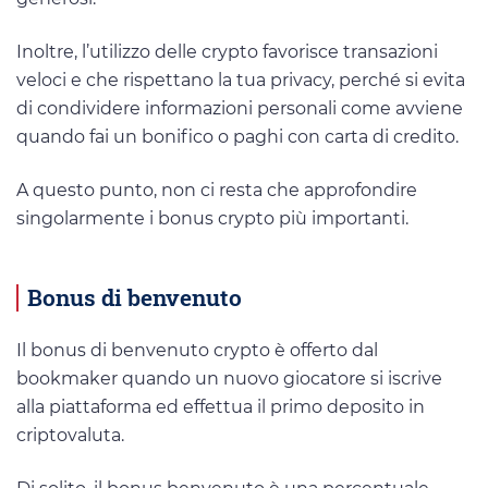
Inoltre, l’utilizzo delle crypto favorisce transazioni
veloci e che rispettano la tua privacy, perché si evita
di condividere informazioni personali come avviene
quando fai un bonifico o paghi con carta di credito.
A questo punto, non ci resta che approfondire
singolarmente i bonus crypto più importanti.
Bonus di benvenuto
Il bonus di benvenuto crypto è offerto dal
bookmaker quando un nuovo giocatore si iscrive
alla piattaforma ed effettua il primo deposito in
criptovaluta.