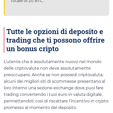
totale di 20 BTC.
Tutte le opzioni di deposito e
trading che ti possono offrire
un bonus cripto
L’utente che è assolutamente nuovo nel mondo
delle criptovalute non deve assolutamente
preoccuparsi. Anche se non possiedi criptovaluta,
alcuni dei migliori siti di scommesse presentano al
loro interno una sezione exchange dove puoi fare
trading convertendo i tuoi euro in valuta digitale,
permettendoti così di riscattare l’incentivo in crypto
promesso al momento del deposito.