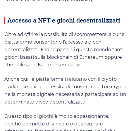
Accesso a NFT e giochi decentralizzati
Oltre ad offrire la possibilità di scommettere, alcune
piattaforme consentono l’accesso a giochi
decentralizzati. Fanno parte di questo mondo tanti
giochi basati sulla blockchain di Ethereum oppure
che utilizzano NFT e token nativi.
Anche qui, le piattaforme ti aiutano con il crypto
trading se hai la necessità di convertire le tue crypto
nella moneta digitale necessaria a partecipare ad un
determinato gioco decentralizzato.
Questo tipo di giochi è molto appassionante,
perché permette di vincere o guadagnare