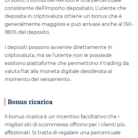
Di solito, il bonus benvenuto è una percentuale
consistente dell’importo depositato. L’utente che
deposita in criptovaluta ottiene un bonus che è
generalmente maggiore e può arrivare anche al 150-
180% del deposito.
I depositi possono avvenire direttamente in
criptovaluta, ma se l’utente non le possiede
esistono piattaforme che permettono il trading da
valuta fiat alla moneta digitale desiderata al
momento del versamento.
Bonus ricarica
Il bonus ricarica è un incentivo facoltativo che i
migliori siti di scommesse offrono per i clienti più
affezionati. Si tratta di regalare una percentuale