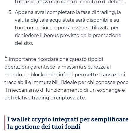
tutta sicurezza con carta di credito o di debito.
Appena avrai completato la fase di trading, la
valuta digitale acquistata sarà disponibile sul
tuo conto gioco e potrà essere utilizzata per
richiedere il bonus previsto dalla promozione
del sito.
È importante ricordare che questo tipo di
operazioni garantisce la massima sicurezza al
mondo. La blockchain, infatti, permette transazioni
tracciabili e immutabili, l’ideale per chi conosce poco
il meccanismo di funzionamento di un exchange e
del relativo trading di criptovalute.
I wallet crypto integrati per semplificare
la gestione dei tuoi fondi