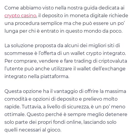
Come abbiamo visto nella nostra guida dedicata ai
crypto casino
, il deposito in moneta digitale richiede
una procedura semplice ma che può essere un po’
lunga per chi è entrato in questo mondo da poco.
La soluzione proposta da alcuni dei migliori siti di
scommesse è l’offerta di un wallet crypto integrato.
Per comprare, vendere e fare trading di criptovaluta
l’utente può anche utilizzare il wallet dell’exchange
integrato nella piattaforma.
Questa opzione ha il vantaggio di offrire la massima
comodità e opzioni di deposito e prelievo molto
rapide. Tuttavia, a livello di sicurezza, è un po’ meno
ottimale. Questo perché è sempre meglio detenere
solo parte dei propri fondi online, lasciando solo
quelli necessari al gioco.