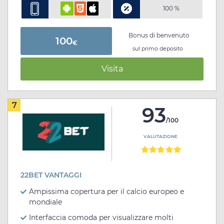
100 %
Bonus di benvenuto
100
€
sul primo deposito
Visita
7
93
/100
VALUTAZIONE
22BET VANTAGGI
Ampissima copertura per il calcio europeo e
mondiale
Interfaccia comoda per visualizzare molti