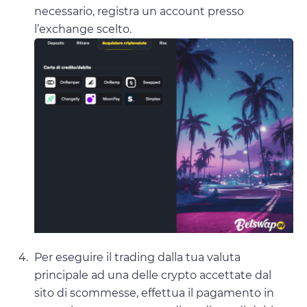
necessario, registra un account presso
l’exchange scelto.
Per eseguire il trading dalla tua valuta
principale ad una delle crypto accettate dal
sito di scommesse, effettua il pagamento in