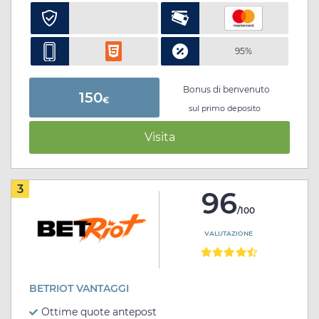
95%
Bonus di benvenuto
150
€
sul primo deposito
Visita
3
96
/100
VALUTAZIONE
BETRIOT VANTAGGI
Ottime quote antepost