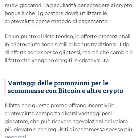
nuovi giocatori. La peculiarità per accedere ai crypto
bonus è che il giocatore dovrà utilizzare le
criptovalute come metodo di pagamento.
Da un punto di vista teorico, le offerte promozionali
in criptovalute sono simili ai bonus tradizionali. I tipi
di offerta sono spesso gli stessi, ma ciò che cambia è
il fatto che vengono elargiti in criptovaluta.
Vantaggi delle promozioni per le
scommesse con Bitcoin e altre crypto
Il fatto che queste promo offrano incentivi in
criptovalute comporta diversi vantaggi per il
giocatore, che può ricevere agevolazioni dal valore
più elevato e con requisiti di scommessa spesso più
generosi.