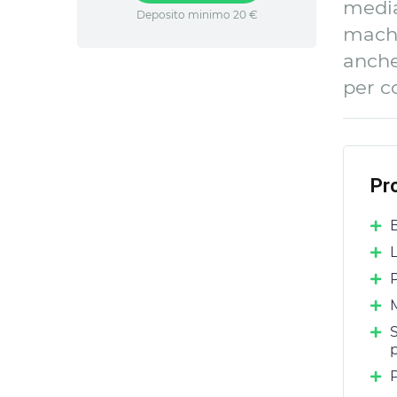
media
Deposito minimo 20 €
machi
anche
per co
Pr
B
L
M
P