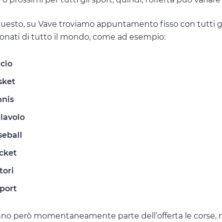
uesto, su Vave troviamo appuntamento fisso con tutti gli
onati di tutto il mondo, come ad esempio:
cio
sket
nnis
lavolo
seball
cket
tori
port
no però momentaneamente parte dell’offerta le corse, né q