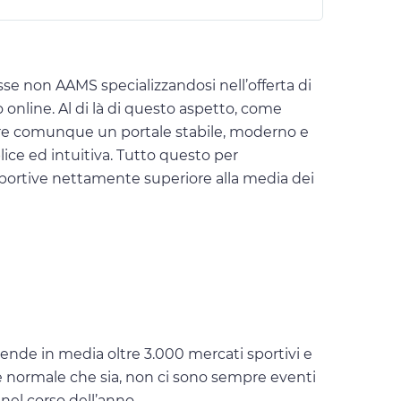
esse non AAMS specializzandosi nell’offerta di
 online. Al di là di questo aspetto, come
ffre comunque un portale stabile, moderno e
ice ed intuitiva. Tutto questo per
portive nettamente superiore alla media dei
nde in media oltre 3.000 mercati sportivi e
è normale che sia, non ci sono sempre eventi
e nel corso dell’anno.