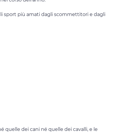
 sport più amati dagli scommettitori e dagli
uelle dei cani né quelle dei cavalli, e le