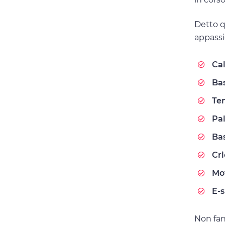
Detto q
appassi
Cal
Ba
Te
Pal
Ba
Cri
Mo
E-s
Non fan