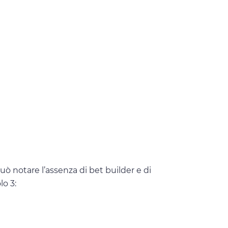
uò notare l’assenza di bet builder e di
o 3: