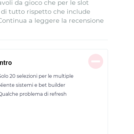
voli da gioco che per le slot
di tutto rispetto che include
Continua a leggere la recensione
ntro
Solo 20 selezioni per le multiple
Niente sistemi e bet builder
Qualche problema di refresh