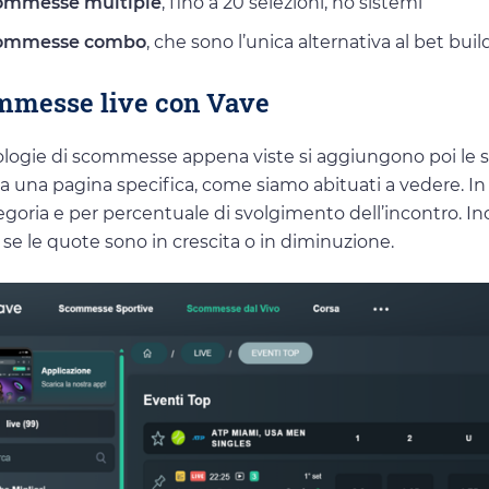
ommesse multiple
, fino a 20 selezioni, no sistemi
ommesse combo
, che sono l’unica alternativa al bet buil
mmesse live con Vave
pologie di scommesse appena viste si aggiungono poi le 
a una pagina specifica, come siamo abituati a vedere. In 
goria e per percentuale di svolgimento dell’incontro. Inolt
 se le quote sono in crescita o in diminuzione.