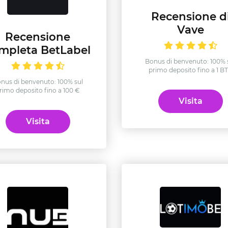
Recensione d
Vave
Recensione
mpleta BetLabel
Bonus di benvenuto: 100% 
primo deposito fino a 1 B
nus di benvenuto: 100% sul
rimo deposito fino a 100 €
Visita
Visita