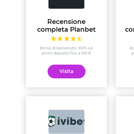
Recensione
completa Planbet
co
Bonus di benvenuto: 100% sul
Bo
primo deposito fino a 100 €
p
Visita