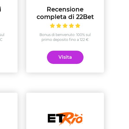
i
Recensione
completa di 22Bet
sul
Bonus di benvenuto: 100% sul
TC
primo deposito fino a 122 €
Visita