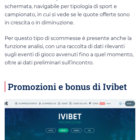
schermata, navigabile per tipologia di sport e
campionato, in cui si vede se le quote offerte sono
in crescita o in diminuzione.
Per questo tipo di scommesse è presente anche la
funzione analisi, con una raccolta di dati rilevanti
sugli eventi di gioco avvenuti fino a quel momento,
oltre ai dati preliminari sull’incontro.
Promozioni e bonus di Ivibet