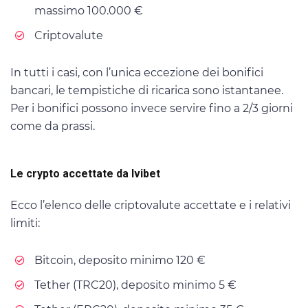
massimo 100.000 €
Criptovalute
In tutti i casi, con l’unica eccezione dei bonifici
bancari, le tempistiche di ricarica sono istantanee.
Per i bonifici possono invece servire fino a 2/3 giorni
come da prassi.
Le crypto accettate da Ivibet
Ecco l’elenco delle criptovalute accettate e i relativi
limiti:
Bitcoin, deposito minimo 120 €
Tether (TRC20), deposito minimo 5 €