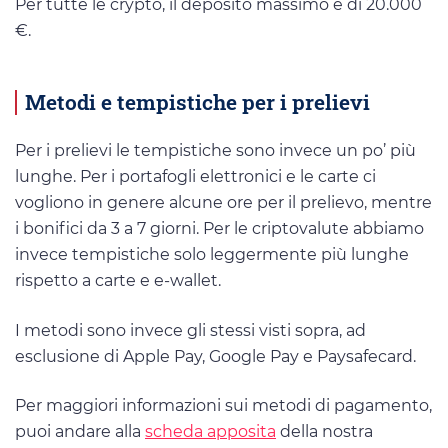
Per tutte le crypto, il deposito massimo è di 20.000
€.
Metodi e tempistiche per i prelievi
Per i prelievi le tempistiche sono invece un po’ più
lunghe. Per i portafogli elettronici e le carte ci
vogliono in genere alcune ore per il prelievo, mentre
i bonifici da 3 a 7 giorni. Per le criptovalute abbiamo
invece tempistiche solo leggermente più lunghe
rispetto a carte e e-wallet.
I metodi sono invece gli stessi visti sopra, ad
esclusione di Apple Pay, Google Pay e Paysafecard.
Per maggiori informazioni sui metodi di pagamento,
puoi andare alla
scheda apposita
della nostra