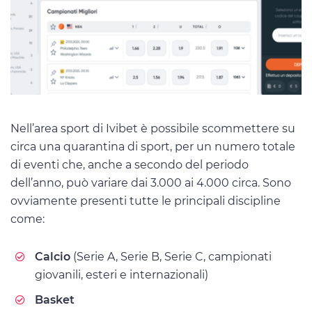
Nell’area sport di Ivibet è possibile scommettere su
circa una quarantina di sport, per un numero totale
di eventi che, anche a secondo del periodo
dell’anno, può variare dai 3.000 ai 4.000 circa. Sono
ovviamente presenti tutte le principali discipline
come:
Calcio
(Serie A, Serie B, Serie C, campionati
giovanili, esteri e internazionali)
Basket