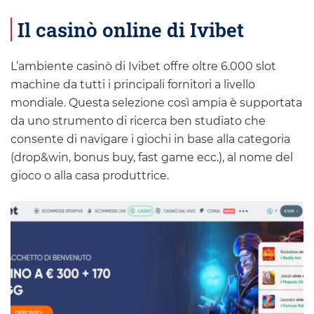
Il casinò online di Ivibet
L’ambiente casinò di Ivibet offre oltre 6.000 slot
machine da tutti i principali fornitori a livello
mondiale. Questa selezione così ampia è supportata
da uno strumento di ricerca ben studiato che
consente di navigare i giochi in base alla categoria
(drop&win, bonus buy, fast game ecc.), al nome del
gioco o alla casa produttrice.