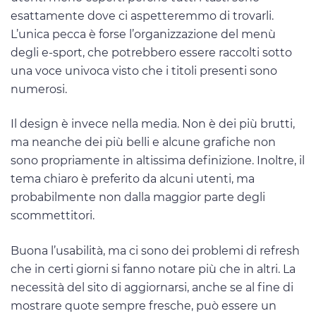
esattamente dove ci aspetteremmo di trovarli.
L’unica pecca è forse l’organizzazione del menù
degli e-sport, che potrebbero essere raccolti sotto
una voce univoca visto che i titoli presenti sono
numerosi.
Il design è invece nella media. Non è dei più brutti,
ma neanche dei più belli e alcune grafiche non
sono propriamente in altissima definizione. Inoltre, il
tema chiaro è preferito da alcuni utenti, ma
probabilmente non dalla maggior parte degli
scommettitori.
Buona l’usabilità, ma ci sono dei problemi di refresh
che in certi giorni si fanno notare più che in altri. La
necessità del sito di aggiornarsi, anche se al fine di
mostrare quote sempre fresche, può essere un