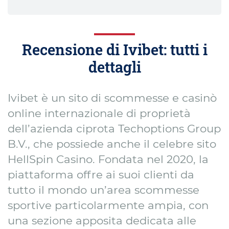
Recensione di Ivibet: tutti i
dettagli
Ivibet è un sito di scommesse e casinò
online internazionale di proprietà
dell’azienda ciprota Techoptions Group
B.V., che possiede anche il celebre sito
HellSpin Casino. Fondata nel 2020, la
piattaforma offre ai suoi clienti da
tutto il mondo un’area scommesse
sportive particolarmente ampia, con
una sezione apposita dedicata alle