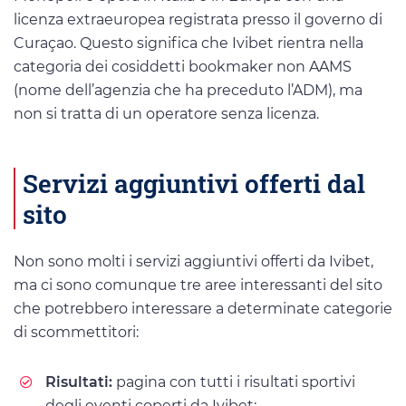
licenza extraeuropea registrata presso il governo di
Curaçao. Questo significa che Ivibet rientra nella
categoria dei cosiddetti bookmaker non AAMS
(nome dell’agenzia che ha preceduto l’ADM), ma
non si tratta di un operatore senza licenza.
Servizi aggiuntivi offerti dal
sito
Non sono molti i servizi aggiuntivi offerti da Ivibet,
ma ci sono comunque tre aree interessanti del sito
che potrebbero interessare a determinate categorie
di scommettitori:
Risultati:
pagina con tutti i risultati sportivi
degli eventi coperti da Ivibet;