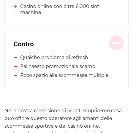
Casinò online con oltre 6.000 slot
machine
Contro
Qualche problema di refresh
Palinsesto promozionale scarno
Poco spazio alle scommesse multiple
Nella nostra recensione di Ivibet, scopriremo cosa
può offrire questo operatore agli amanti delle
scommesse sportive e dei casinò online,