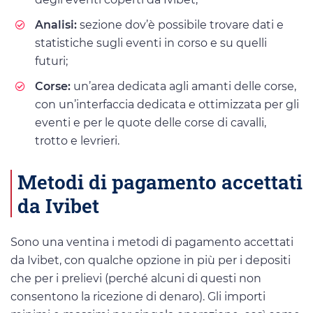
Analisi:
sezione dov’è possibile trovare dati e
statistiche sugli eventi in corso e su quelli
futuri;
Corse:
un’area dedicata agli amanti delle corse,
con un’interfaccia dedicata e ottimizzata per gli
eventi e per le quote delle corse di cavalli,
trotto e levrieri.
Metodi di pagamento accettati
da Ivibet
Sono una ventina i metodi di pagamento accettati
da Ivibet, con qualche opzione in più per i depositi
che per i prelievi (perché alcuni di questi non
consentono la ricezione di denaro). Gli importi