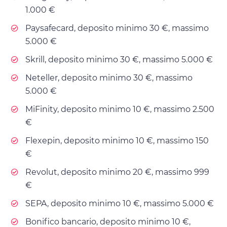
1.000 €
Paysafecard, deposito minimo 30 €, massimo
5.000 €
Skrill, deposito minimo 30 €, massimo 5.000 €
Neteller, deposito minimo 30 €, massimo
5.000 €
MiFinity, deposito minimo 10 €, massimo 2.500
€
Flexepin, deposito minimo 10 €, massimo 150
€
Revolut, deposito minimo 20 €, massimo 999
€
SEPA, deposito minimo 10 €, massimo 5.000 €
Bonifico bancario, deposito minimo 10 €,