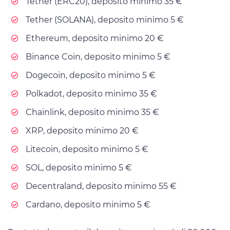
Tether (ERC20), deposito minimo 35 €
Tether (SOLANA), deposito minimo 5 €
Ethereum, deposito minimo 20 €
Binance Coin, deposito minimo 5 €
Dogecoin, deposito minimo 5 €
Polkadot, deposito minimo 35 €
Chainlink, deposito minimo 35 €
XRP, deposito minimo 20 €
Litecoin, deposito minimo 5 €
SOL, deposito minimo 5 €
Decentraland, deposito minimo 55 €
Cardano, deposito minimo 5 €