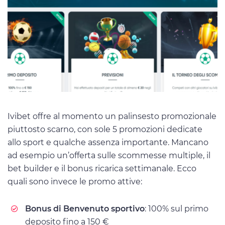
Ivibet offre al momento un palinsesto promozionale
piuttosto scarno, con sole 5 promozioni dedicate
allo sport e qualche assenza importante. Mancano
ad esempio un’offerta sulle scommesse multiple, il
bet builder e il bonus ricarica settimanale. Ecco
quali sono invece le promo attive:
Bonus di Benvenuto sportivo
: 100% sul primo
deposito fino a 150 €