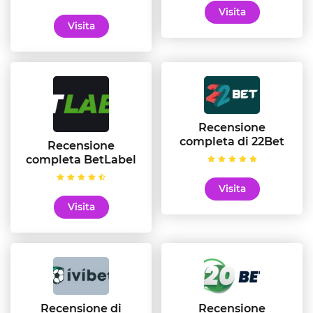
Visita
Visita
Recensione
completa di 22Bet
Recensione
completa BetLabel
Visita
Visita
Recensione di
Recensione