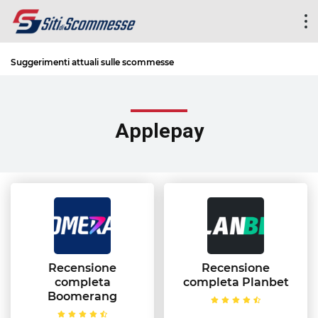
Suggerimenti attuali sulle scommesse
Applepay
Recensione
Recensione
completa
completa Planbet
Boomerang