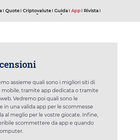
ta
Quote
Criptovalute
Guida
App
Rivista
ecensioni
mo assieme quali sono i migliori siti di
 mobile, tramite app dedicata o tramite
 web. Vedremo poi quali sono le
re in una valida app per le scommesse
a al meglio per le vostre giocate. Infine,
eribile scommettere da app e quando
computer.