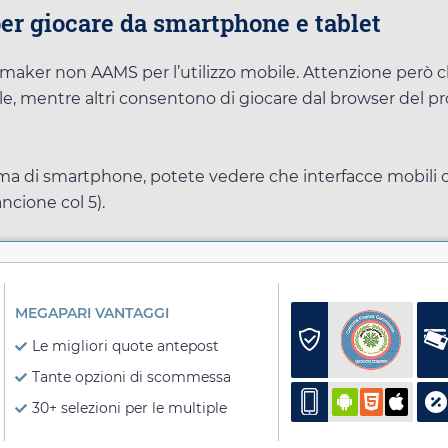
per giocare da smartphone e tablet
okmaker non AAMS per l’utilizzo mobile. Attenzione però c
 mentre altri consentono di giocare dal browser del propr
rma di smartphone, potete vedere che interfacce mobili 
ncione col 5).
MEGAPARI VANTAGGI
Le migliori quote antepost
Tante opzioni di scommessa
30+ selezioni per le multiple