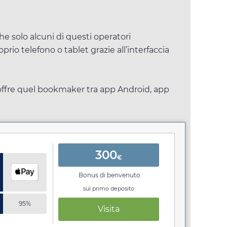
he solo alcuni di questi operatori
io telefono o tablet grazie all’interfaccia
offre quel bookmaker tra app Android, app
300
€
Bonus di benvenuto
sul primo deposito
95%
Visita