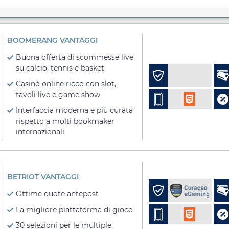
BOOMERANG VANTAGGI
Buona offerta di scommesse live
su calcio, tennis e basket
Casinò online ricco con slot,
tavoli live e game show
Interfaccia moderna e più curata
rispetto a molti bookmaker
internazionali
BETRIOT VANTAGGI
Ottime quote antepost
La migliore piattaforma di gioco
30 selezioni per le multiple