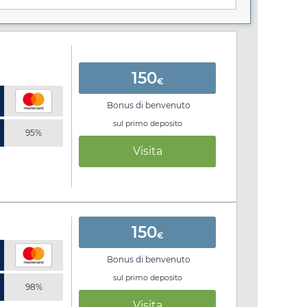
150
€
Bonus di benvenuto
sul primo deposito
95%
Visita
150
€
Bonus di benvenuto
sul primo deposito
98%
Visita