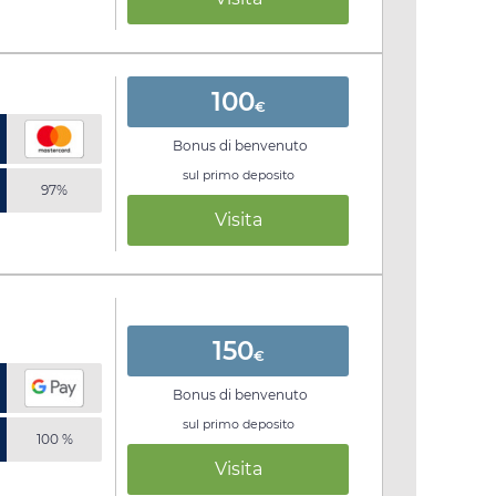
100
€
Bonus di benvenuto
sul primo deposito
97%
Visita
150
€
Bonus di benvenuto
sul primo deposito
100 %
Visita