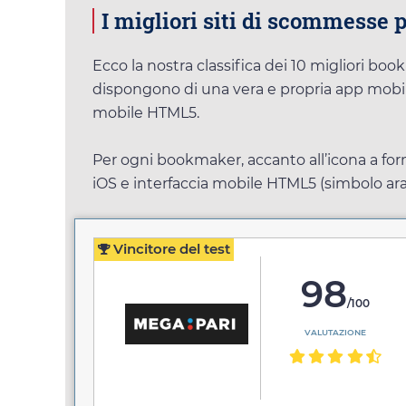
I migliori siti di scommesse 
Ecco la nostra classifica dei 10 migliori bo
dispongono di una vera e propria app mobile,
mobile HTML5.
Per ogni bookmaker, accanto all’icona a fo
iOS e interfaccia mobile HTML5 (simbolo ara
Vincitore del test
98
/100
VALUTAZIONE