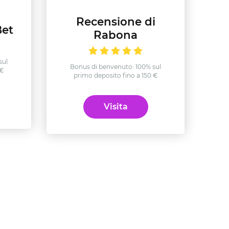
Recensione di
Bet
Rabona
sul
Bonus di benvenuto: 100% sul
 €
primo deposito fino a 150 €
Visita