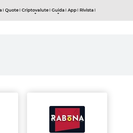
ta
Quote
Criptovalute
Guida
App
Rivista