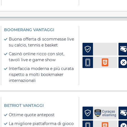
BOOMERANG VANTAGGI
Buona offerta di scommesse live
su calcio, tennis e basket
Casinò online ricco con slot,
tavoli live e game show
Interfaccia moderna e più curata
rispetto a molti bookmaker
internazionali
BETRIOT VANTAGGI
Ottime quote antepost
La migliore piattaforma di gioco