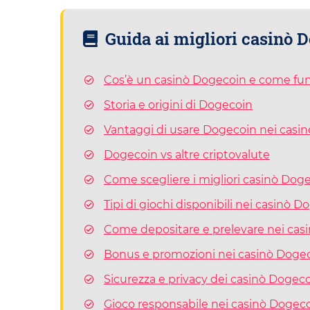
Guida ai migliori casinò 
Cos’è un casinò Dogecoin e come fu
Storia e origini di Dogecoin
Vantaggi di usare Dogecoin nei casin
Dogecoin vs altre criptovalute
Come scegliere i migliori casinò Dog
Tipi di giochi disponibili nei casinò 
Come depositare e prelevare nei cas
Bonus e promozioni nei casinò Doge
Sicurezza e privacy dei casinò Dogec
Gioco responsabile nei casinò Dogec