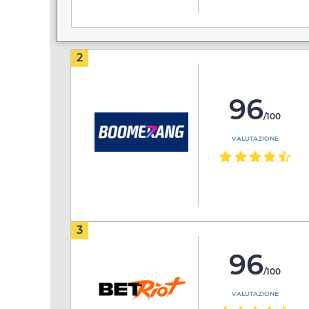
2
96
/100
VALUTAZIONE
3
96
/100
VALUTAZIONE