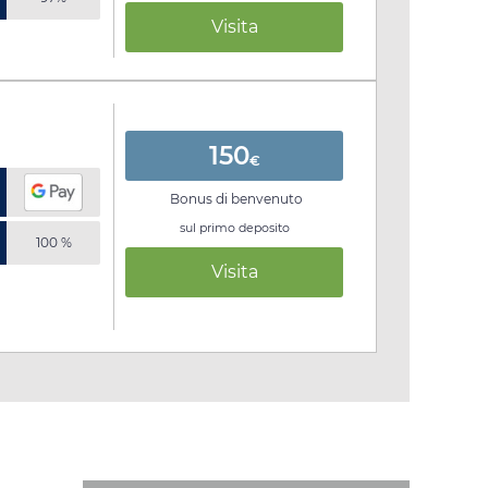
Visita
150
€
Bonus di benvenuto
sul primo deposito
100 %
Visita