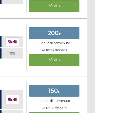
Visita
200
€
Bonus di benvenuto
sul primo deposito
99%
Visita
150
€
Bonus di benvenuto
sul primo deposito