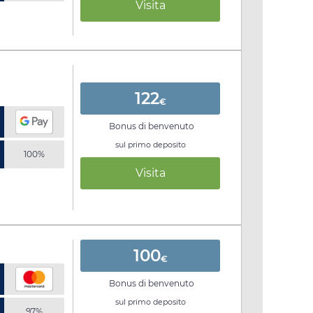
Visita
122
€
Bonus di benvenuto
sul primo deposito
100%
Visita
100
€
Bonus di benvenuto
sul primo deposito
97%