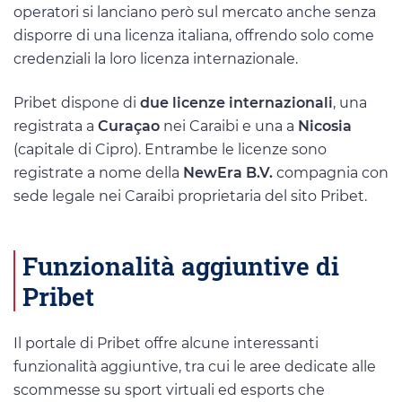
operatori si lanciano però sul mercato anche senza
disporre di una licenza italiana, offrendo solo come
credenziali la loro licenza internazionale.
Pribet dispone di
due licenze internazionali
, una
registrata a
Curaçao
nei Caraibi e una a
Nicosia
(capitale di Cipro). Entrambe le licenze sono
registrate a nome della
NewEra B.V.
compagnia con
sede legale nei Caraibi proprietaria del sito Pribet.
Funzionalità aggiuntive di
Pribet
Il portale di Pribet offre alcune interessanti
funzionalità aggiuntive, tra cui le aree dedicate alle
scommesse su sport virtuali ed esports che