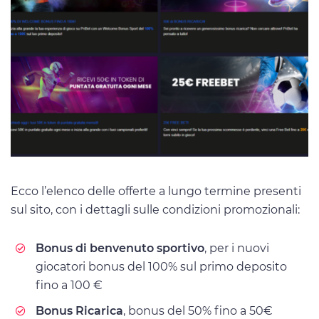
Ecco l’elenco delle offerte a lungo termine presenti
sul sito, con i dettagli sulle condizioni promozionali:
Bonus di benvenuto sportivo
, per i nuovi
giocatori bonus del 100% sul primo deposito
fino a 100 €
Bonus Ricarica
, bonus del 50% fino a 50€