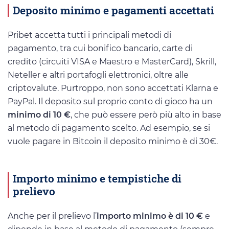
Deposito minimo e pagamenti accettati
Pribet accetta tutti i principali metodi di
pagamento, tra cui bonifico bancario, carte di
credito (circuiti VISA e Maestro e MasterCard), Skrill,
Neteller e altri portafogli elettronici, oltre alle
criptovalute. Purtroppo, non sono accettati Klarna e
PayPal. Il deposito sul proprio conto di gioco ha un
minimo di 10 €
, che può essere però più alto in base
al metodo di pagamento scelto. Ad esempio, se si
vuole pagare in Bitcoin il deposito minimo è di 30€.
Importo minimo e tempistiche di
prelievo
Anche per il prelievo l’
importo minimo è di 10 €
e