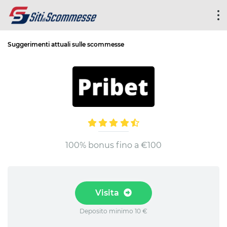
Suggerimenti attuali sulle scommesse
100% bonus fino a €100
Visita
Deposito minimo 10 €