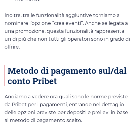
Inoltre, tra le funzionalità aggiuntive torniamo a
nominare l’opzione “crea eventi”. Anche se legata a
una promozione, questa funzionalità rappresenta
un di più che non tutti gli operatori sono in grado di
offrire.
Metodo di pagamento sul/dal
conto Pribet
Andiamo a vedere ora quali sono le norme previste
da Pribet per i pagamenti, entrando nel dettaglio
delle opzioni previste per depositi e prelievi in base
al metodo di pagamento scelto.