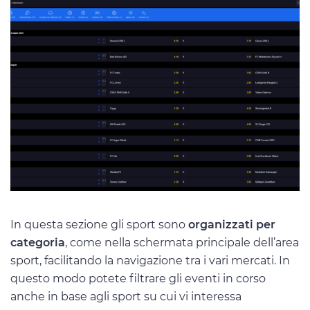
In questa sezione gli sport sono
organizzati per
categoria
, come nella schermata principale dell’area
sport, facilitando la navigazione tra i vari mercati. In
questo modo potete filtrare gli eventi in corso
anche in base agli sport su cui vi interessa