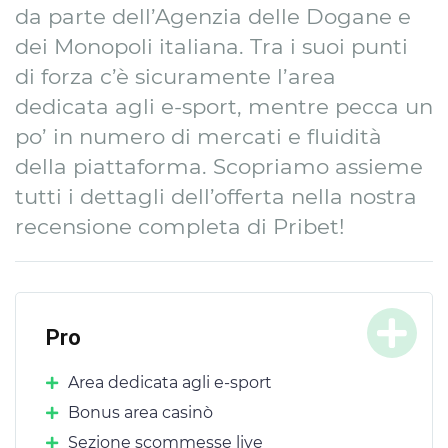
da parte dell’Agenzia delle Dogane e
dei Monopoli italiana. Tra i suoi punti
di forza c’è sicuramente l’area
dedicata agli e-sport, mentre pecca un
po’ in numero di mercati e fluidità
della piattaforma. Scopriamo assieme
tutti i dettagli dell’offerta nella nostra
recensione completa di Pribet!
Pro
Area dedicata agli e-sport
Bonus area casinò
Sezione scommesse live