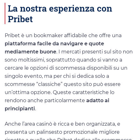
La nostra esperienza con
Pribet
Pribet è un bookmaker affidabile che offre una
piattaforma facile da navigare e quote
mediamente buone
. I mercati presenti sul sito non
sono moltissimi, soprattutto quando si vanno a
cercare le opzioni di scommessa disponibili su un
singolo evento, ma per chi si dedica solo a
scommesse “classiche” questo sito può essere
un’ottima opzione. Queste caratteristiche lo
rendono anche particolarmente
adatto ai
principianti
.
Anche l’area casinò è ricca e ben organizzata, e
presenta un palinsesto promozionale migliore