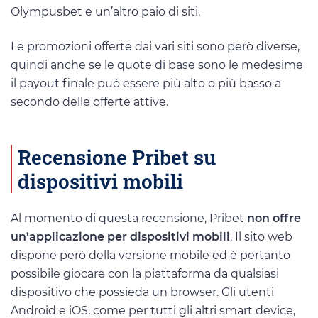
Olympusbet e un’altro paio di siti.
Le promozioni offerte dai vari siti sono però diverse,
quindi anche se le quote di base sono le medesime
il payout finale può essere più alto o più basso a
secondo delle offerte attive.
Recensione Pribet su
dispositivi mobili
Al momento di questa recensione, Pribet
non offre
un’applicazione per dispositivi mobili
. Il sito web
dispone però della versione mobile ed è pertanto
possibile giocare con la piattaforma da qualsiasi
dispositivo che possieda un browser. Gli utenti
Android e iOS, come per tutti gli altri smart device,