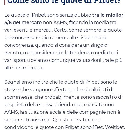
Le quote di Pribet sono senza dubbio
tra le migliori
5/6 del mercato
non AAMS, facendo la media tra i
vari eventi e mercati. Certo, come sempre le quote
possono essere più o meno alte rispetto alla
concorrenza, quando si considera un singolo
evento, ma considerando la tendenza media tra i
vari sport troviamo comunque valutazioni tra le più
alte del mercato.
Segnaliamo inoltre che le quote di Pribet sono le
stesse che vengono offerte anche da altri siti di
scommesse, che probabilmente sono associati o di
proprietà della stessa azienda (nel mercato non
AAMS, la situazione sociale delle compagnie non è
sempre chiarissima). Questi operatori che
condividono le quote con Pribet sono 1Bet, Weltbet,