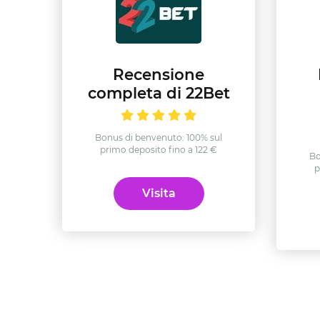
Recensione
completa di 22Bet
Bonus di benvenuto: 100% sul
primo deposito fino a 122 €
Bo
p
Visita