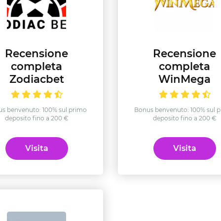
Recensione
Recensione
completa
completa
Zodiacbet
WinMega
s benvenuto: 100% sul primo
Bonus benvenuto: 100% sul 
deposito fino a 200 €
deposito fino a 200 €
Visita
Visita