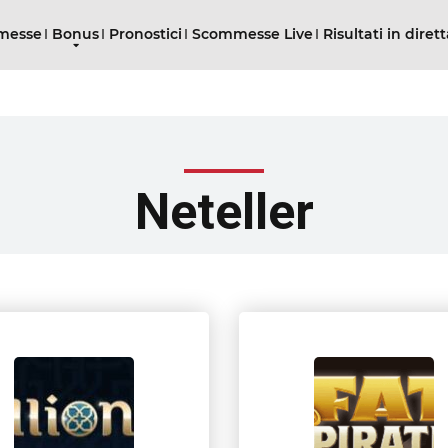
mmesse
Bonus
Pronostici
Scommesse Live
Risultati in diret
Neteller