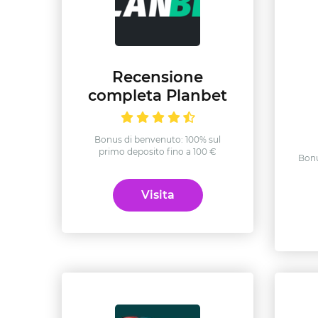
Recensione
completa Planbet
Bonus di benvenuto: 100% sul
primo deposito fino a 100 €
Bonu
Visita