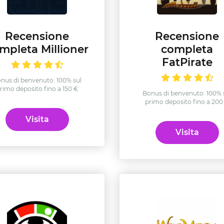
Recensione
Recensione
mpleta Millioner
completa
FatPirate
nus di benvenuto: 100% sul
rimo deposito fino a 150 €
Bonus di benvenuto: 100% 
primo deposito fino a 200
Visita
Visita