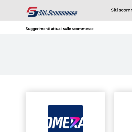
Siti sco
Suggerimenti attuali sulle scommesse