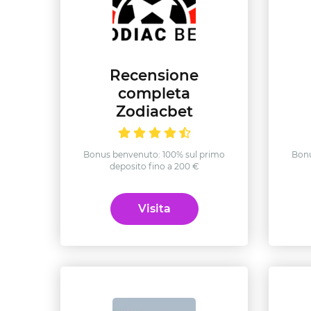
Recensione
completa
Zodiacbet
Bonus benvenuto: 100% sul primo
Bonu
deposito fino a 200 €
Visita