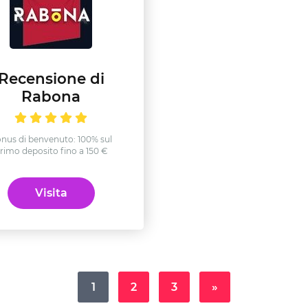
Recensione di
Rabona
nus di benvenuto: 100% sul
rimo deposito fino a 150 €
Visita
1
2
3
»