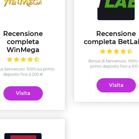
Recensione
Recensione
completa
completa BetLa
WinMega
Bonus di benvenuto: 100% 
primo deposito fino a 100
s benvenuto: 100% sul primo
deposito fino a 200 €
Visita
Visita