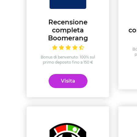
Recensione
completa
co
Boomerang
Bo
p
Bonus di benvenuto: 100% sul
primo deposito fino a 150 €
Visita