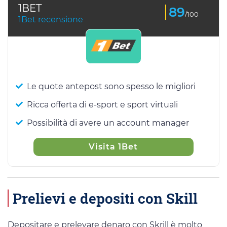
1BET
89
/100
1Bet recensione
Le quote antepost sono spesso le migliori
Ricca offerta di e-sport e sport virtuali
Possibilità di avere un account manager
Visita 1Bet
Prelievi e depositi con Skill
Depositare e prelevare denaro con Skrill è molto