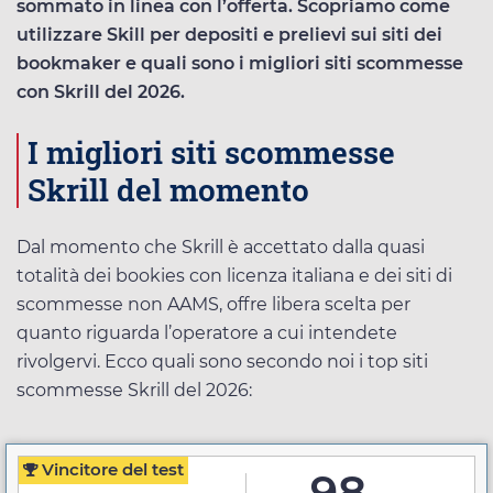
sommato in linea con l’offerta. Scopriamo come
utilizzare Skill per depositi e prelievi sui siti dei
bookmaker e quali sono i migliori siti scommesse
con Skrill del 2026.
I migliori siti scommesse
Skrill del momento
Dal momento che Skrill è accettato dalla quasi
totalità dei bookies con licenza italiana e dei siti di
scommesse non AAMS, offre libera scelta per
quanto riguarda l’operatore a cui intendete
rivolgervi. Ecco quali sono secondo noi i top siti
scommesse Skrill del 2026:
Vincitore del test
98