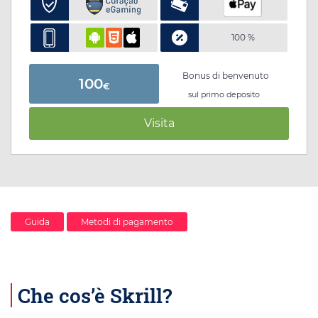
100 %
Bonus di benvenuto
100
€
sul primo deposito
Visita
Guida
Metodi di pagamento
Che cos’è Skrill?