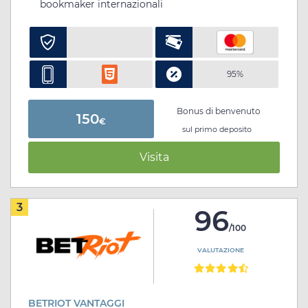
bookmaker internazionali
95%
Bonus di benvenuto
150
€
sul primo deposito
Visita
3
96
/100
VALUTAZIONE
BETRIOT VANTAGGI