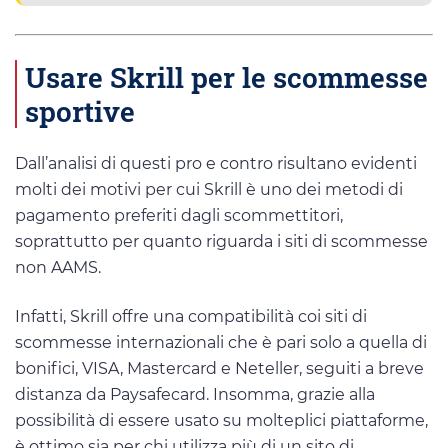
Usare Skrill per le scommesse
sportive
Dall’analisi di questi pro e contro risultano evidenti
molti dei motivi per cui Skrill è uno dei metodi di
pagamento preferiti dagli scommettitori,
soprattutto per quanto riguarda i siti di scommesse
non AAMS.
Infatti, Skrill offre una compatibilità coi siti di
scommesse internazionali che è pari solo a quella di
bonifici, VISA, Mastercard e Neteller, seguiti a breve
distanza da Paysafecard. Insomma, grazie alla
possibilità di essere usato su molteplici piattaforme,
è ottimo sia per chi utilizza più di un sito di