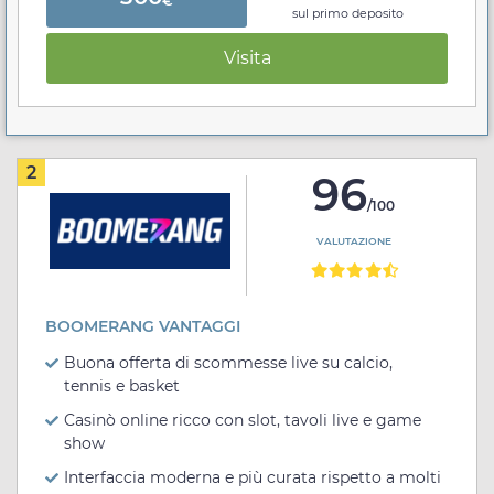
€
sul primo deposito
Visita
2
96
/100
VALUTAZIONE
BOOMERANG VANTAGGI
Buona offerta di scommesse live su calcio,
tennis e basket
Casinò online ricco con slot, tavoli live e game
show
Interfaccia moderna e più curata rispetto a molti