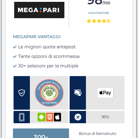
/100
VALUTAZIONE
MEGAPARI VANTAGGI
Le migliori quote antepost
Tante opzioni di scommessa
30+ selezioni per le multiple
95%
Bonus di benvenuto
300