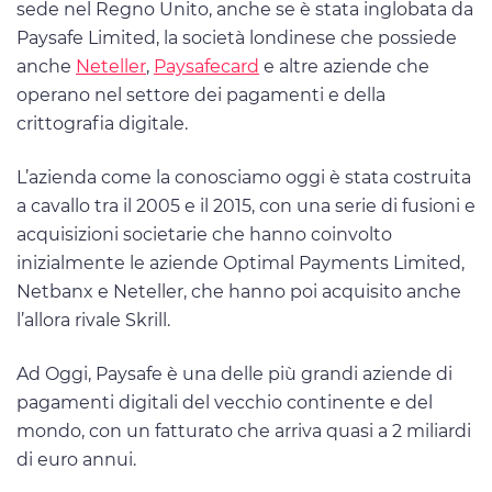
sede nel Regno Unito, anche se è stata inglobata da
Paysafe Limited, la società londinese che possiede
anche
Neteller
,
Paysafecard
e altre aziende che
operano nel settore dei pagamenti e della
crittografia digitale.
L’azienda come la conosciamo oggi è stata costruita
a cavallo tra il 2005 e il 2015, con una serie di fusioni e
acquisizioni societarie che hanno coinvolto
inizialmente le aziende Optimal Payments Limited,
Netbanx e Neteller, che hanno poi acquisito anche
l’allora rivale Skrill.
Ad Oggi, Paysafe è una delle più grandi aziende di
pagamenti digitali del vecchio continente e del
mondo, con un fatturato che arriva quasi a 2 miliardi
di euro annui.