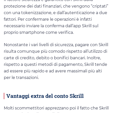
protezione dei dati finanziari, che vengono “criptati”
con una tokenizzazione, e dall’autenticazione a due
fattori. Per confermare le operazioni è infatti
necessario inviare la conferma dall’app Skrill sul
proprio smartphone come verifica.
Nonostante i vari livelli di sicurezza, pagare con Skrill
risulta comunque più comodo rispetto all’utilizzo di
carte di credito, debito o bonifici bancari. Inoltre,
rispetto a questi metodi di pagamento, Skrill tende
ad essere più rapido e ad avere massimali più alti
per le transazioni.
Vantaggi extra del conto Skrill
Molti scommettitori apprezzano poi il fatto che Skrill