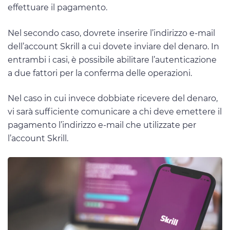
effettuare il pagamento.
Nel secondo caso, dovrete inserire l’indirizzo e-mail
dell’account Skrill a cui dovete inviare del denaro. In
entrambi i casi, è possibile abilitare l’autenticazione
a due fattori per la conferma delle operazioni.
Nel caso in cui invece dobbiate ricevere del denaro,
vi sarà sufficiente comunicare a chi deve emettere il
pagamento l’indirizzo e-mail che utilizzate per
l’account Skrill.