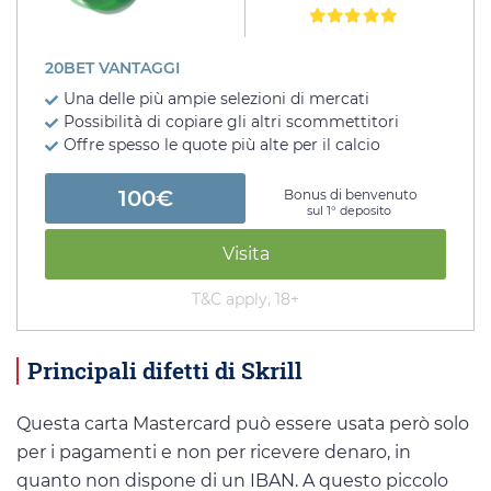
20BET VANTAGGI
Una delle più ampie selezioni di mercati
Possibilità di copiare gli altri scommettitori
Offre spesso le quote più alte per il calcio
100€
Bonus di benvenuto
sul 1° deposito
Visita
T&C apply, 18+
Principali difetti di Skrill
Questa carta Mastercard può essere usata però solo
per i pagamenti e non per ricevere denaro, in
quanto non dispone di un IBAN. A questo piccolo