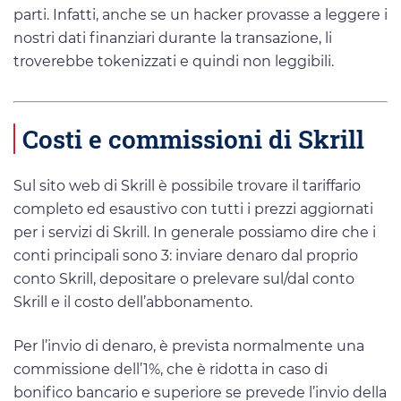
parti. Infatti, anche se un hacker provasse a leggere i
nostri dati finanziari durante la transazione, li
troverebbe tokenizzati e quindi non leggibili.
Costi e commissioni di Skrill
Sul sito web di Skrill è possibile trovare il tariffario
completo ed esaustivo con tutti i prezzi aggiornati
per i servizi di Skrill. In generale possiamo dire che i
conti principali sono 3: inviare denaro dal proprio
conto Skrill, depositare o prelevare sul/dal conto
Skrill e il costo dell’abbonamento.
Per l’invio di denaro, è prevista normalmente una
commissione dell’1%, che è ridotta in caso di
bonifico bancario e superiore se prevede l’invio della