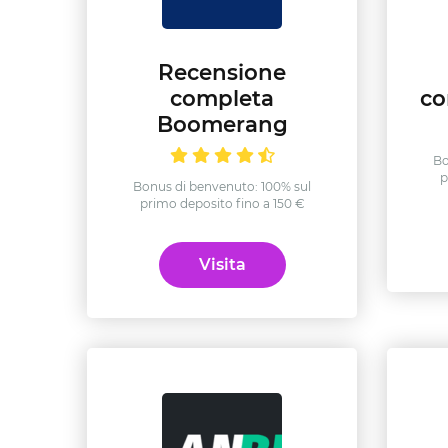
Recensione
completa
co
Boomerang
Bo
p
Bonus di benvenuto: 100% sul
primo deposito fino a 150 €
Visita