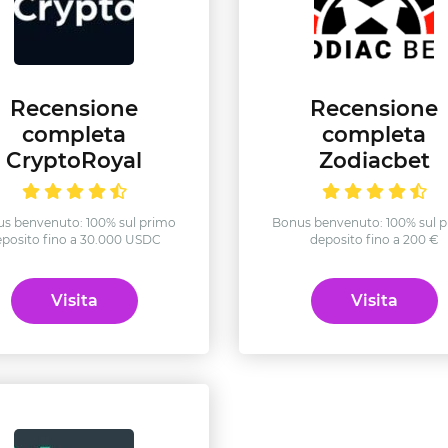
Recensione
Recensione
completa
completa
CryptoRoyal
Zodiacbet
s benvenuto: 100% sul primo
Bonus benvenuto: 100% sul 
posito fino a 30.000 USDC
deposito fino a 200 €
Visita
Visita