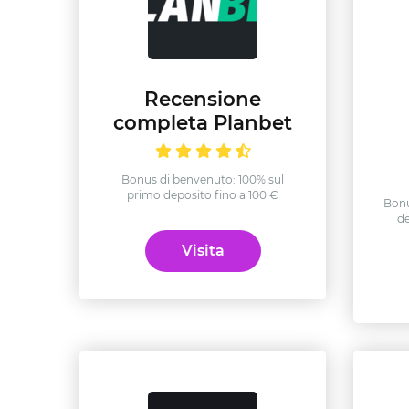
Recensione
completa Planbet
Bonus di benvenuto: 100% sul
primo deposito fino a 100 €
Bonu
de
Visita