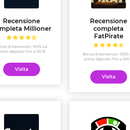
Recensione
Recensione
mpleta Millioner
completa
FatPirate
nus di benvenuto: 100% sul
rimo deposito fino a 150 €
Bonus di benvenuto: 100% 
primo deposito fino a 200
Visita
Visita