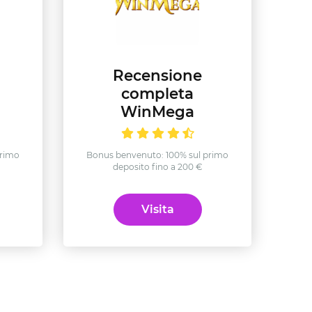
Recensione
completa
WinMega
primo
Bonus benvenuto: 100% sul primo
deposito fino a 200 €
Visita