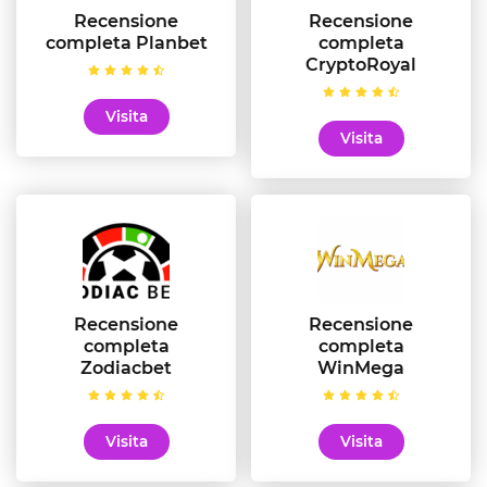
Recensione
Recensione
completa Planbet
completa
CryptoRoyal
Visita
Visita
Recensione
Recensione
completa
completa
Zodiacbet
WinMega
Visita
Visita