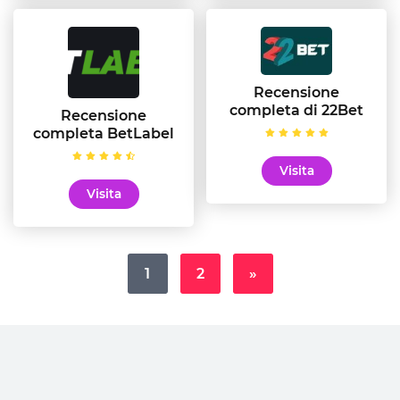
Recensione
completa di 22Bet
Recensione
completa BetLabel
Visita
Visita
1
2
»