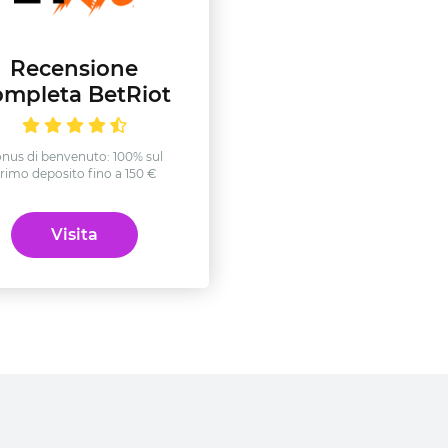
Recensione
ompleta BetRiot
nus di benvenuto: 100% sul
rimo deposito fino a 150 €
Visita