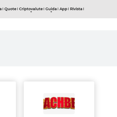
ta
Quote
Criptovalute
Guida
App
Rivista