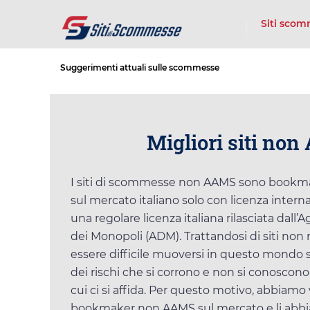
Siti sco
Suggerimenti attuali sulle scommesse
Migliori siti no
I siti di scommesse non AAMS sono bookm
sul mercato italiano solo con licenza intern
una regolare licenza italiana rilasciata dall
dei Monopoli (ADM). Trattandosi di siti non
essere difficile muoversi in questo mondo s
dei rischi che si corrono e non si conoscono
cui ci si affida. Per questo motivo, abbiamo v
bookmaker non AAMS sul mercato e li abbia