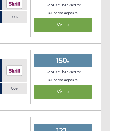
Bonus di benvenuto
sul primo deposito
99%
Visita
150
€
Bonus di benvenuto
sul primo deposito
100%
Visita
122