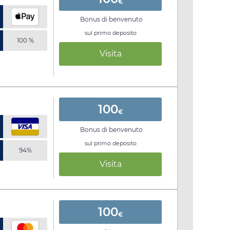
€
Bonus di benvenuto
sul primo deposito
100 %
Visita
100
€
Bonus di benvenuto
sul primo deposito
94%
Visita
100
€