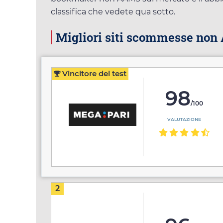
classifica che vedete qua sotto.
Migliori siti scommesse non A
Vincitore del test
98
/100
VALUTAZIONE
2