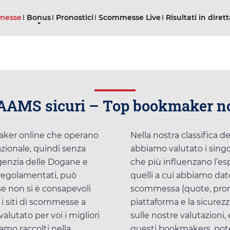
mmesse
Bonus
Pronostici
Scommesse Live
Risultati in diret
n AAMS sicuri – Top bookmaker n
aker online che operano
Nella nostra classifica 
azionale, quindi senza
abbiamo valutato i singo
’Agenzia delle Dogane e
che più influenzano l’esp
 regolamentati, può
quelli a cui abbiamo dat
e non si è consapevoli
scommessa (quote, promoz
 i siti di scommesse a
piattaforma e la sicurezz
alutato per voi i migliori
sulle nostre valutazioni,
mo raccolti nella
questi bookmakers, pote