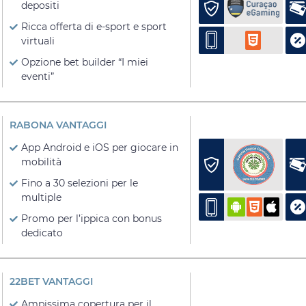
depositi
Ricca offerta di e-sport e sport
virtuali
Opzione bet builder “I miei
eventi”
RABONA VANTAGGI
App Android e iOS per giocare in
mobilità
Fino a 30 selezioni per le
multiple
Promo per l’ippica con bonus
dedicato
22BET VANTAGGI
Ampissima copertura per il