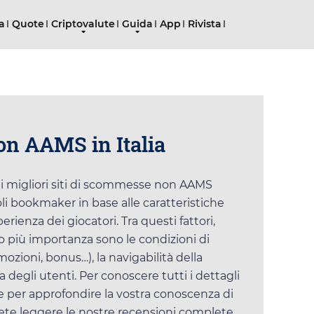
ta
Quote
Criptovalute
Guida
App
Rivista
on AAMS in Italia
dei migliori siti di scommesse non AAMS
li bookmaker in base alle caratteristiche
erienza dei giocatori. Tra questi fattori,
o più importanza sono le condizioni di
ioni, bonus…), la navigabilità della
a degli utenti. Per conoscere tutti i dettagli
 e per approfondire la vostra conoscenza di
te leggere le nostre recensioni complete