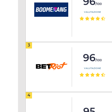
96
/100
VALUTAZIONE
3
96
/100
VALUTAZIONE
4
95