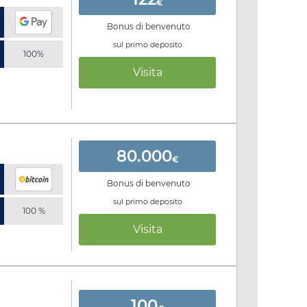
€
Bonus di benvenuto
sul primo deposito
100%
Visita
80.000
€
Bonus di benvenuto
sul primo deposito
100 %
Visita
100