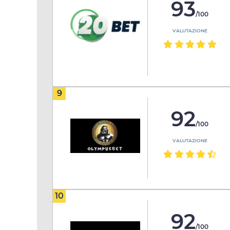
93
/100
VALUTAZIONE
9
92
/100
VALUTAZIONE
10
92
/100