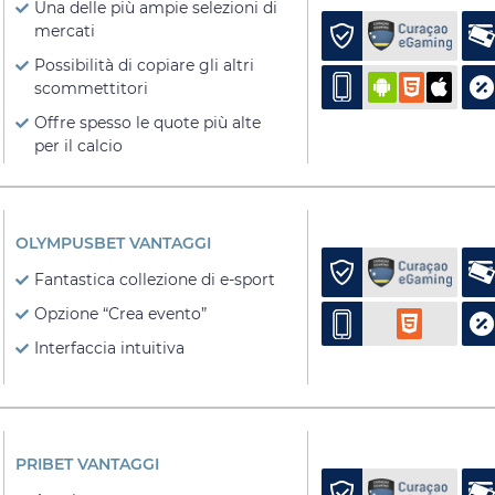
Una delle più ampie selezioni di
mercati
Possibilità di copiare gli altri
scommettitori
Offre spesso le quote più alte
per il calcio
OLYMPUSBET VANTAGGI
Fantastica collezione di e-sport
Opzione “Crea evento”
Interfaccia intuitiva
PRIBET VANTAGGI