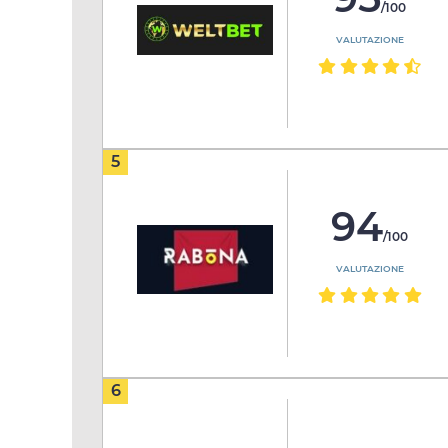
/100
VALUTAZIONE
5
94
/100
VALUTAZIONE
6