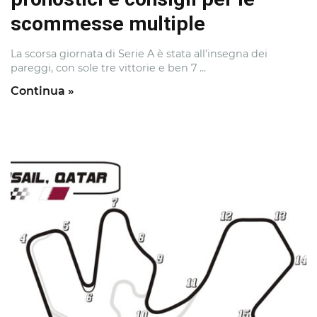
scommesse multiple
La scorsa giornata di Serie A è stata all’insegna dei
pareggi, con sole tre vittorie e ben 7 ...
Continua »