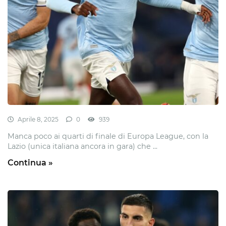
Aprile 8, 2025
0
939
Manca poco ai quarti di finale di Europa League, con la
Lazio (unica italiana ancora in gara) che ...
Continua »