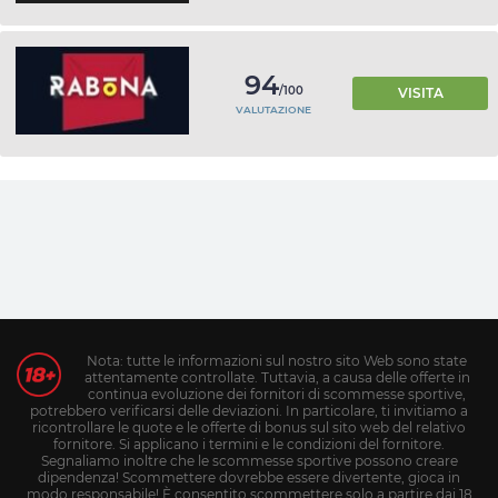
94
/100
VISITA
VALUTAZIONE
Nota: tutte le informazioni sul nostro sito Web sono state
attentamente controllate. Tuttavia, a causa delle offerte in
continua evoluzione dei fornitori di scommesse sportive,
potrebbero verificarsi delle deviazioni. In particolare, ti invitiamo a
ricontrollare le quote e le offerte di bonus sul sito web del relativo
fornitore. Si applicano i termini e le condizioni del fornitore.
Segnaliamo inoltre che le scommesse sportive possono creare
dipendenza! Scommettere dovrebbe essere divertente, gioca in
modo responsabile! È consentito scommettere solo a partire dai 18