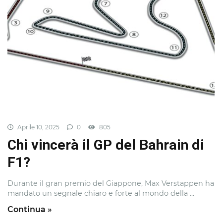
Aprile 10, 2025
0
805
Chi vincerà il GP del Bahrain di
F1?
Durante il gran premio del Giappone, Max Verstappen ha
mandato un segnale chiaro e forte al mondo della ...
Continua »