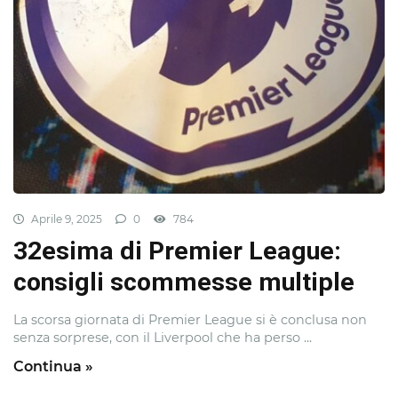
Aprile 9, 2025
0
784
32esima di Premier League:
consigli scommesse multiple
La scorsa giornata di Premier League si è conclusa non
senza sorprese, con il Liverpool che ha perso ...
Continua »