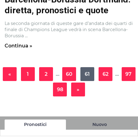
diretta, pronostici e quote
La seconda giornata di queste gare d’andata dei quarti di
finale di Champions League vedrà in scena Barcellona-
Borussia ...
Continua »
«
1
2
…
60
61
62
…
97
98
»
Pronostici
Nuovo