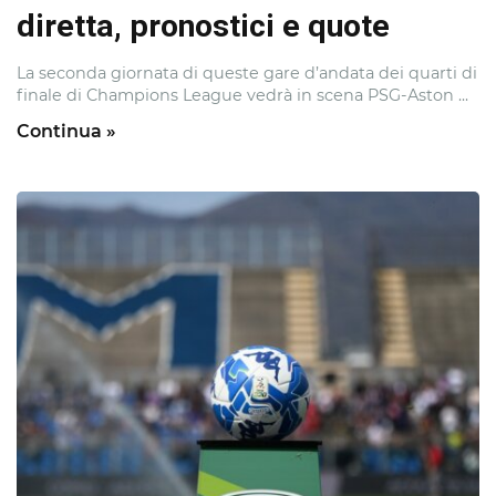
diretta, pronostici e quote
La seconda giornata di queste gare d’andata dei quarti di
finale di Champions League vedrà in scena PSG-Aston ...
Continua »