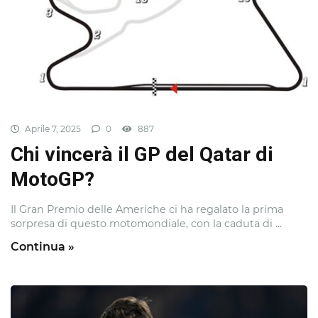
Aprile 7, 2025
0
887
Chi vincerà il GP del Qatar di
MotoGP?
Il Gran Premio delle Americhe ci ha regalato la prima
sorpresa di questo motomondiale, con la caduta di ...
Continua »