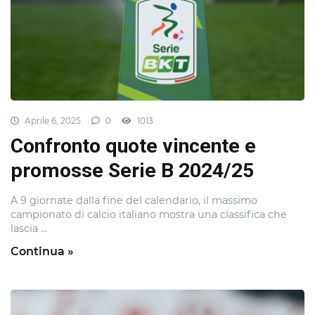
Aprile 6, 2025
0
1013
Confronto quote vincente e
promosse Serie B 2024/25
A 9 giornate dalla fine del calendario, il massimo
campionato di calcio italiano mostra una classifica che
lascia ...
Continua »