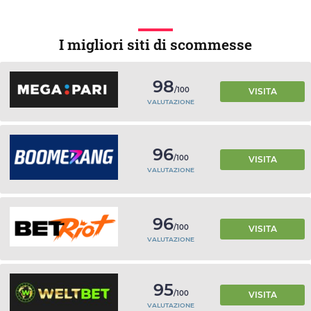
I migliori siti di scommesse
98
/100
VISITA
VALUTAZIONE
96
/100
VISITA
VALUTAZIONE
96
/100
VISITA
VALUTAZIONE
95
/100
VISITA
VALUTAZIONE