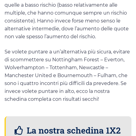
quelle a basso rischio (basso relativamente alle
multiple, che hanno comunque sempre un rischio
consistente). Hanno invece forse meno senso le
alternative intermedie, dove l’aumento delle quote
non vale spesso l’aumento del rischio.
Se volete puntare a un’alternativa più sicura, evitare
di scommettere su Nottingham Forest – Everton,
Wolverhampton – Tottenham, Newcastle –
Manchester United e Bournemouth – Fulham, che
sono i quattro incontri più difficili da prevedere. Se
invece volete puntare in alto, ecco la nostra
schedina completa con risultati secchi!
La nostra schedina 1X2