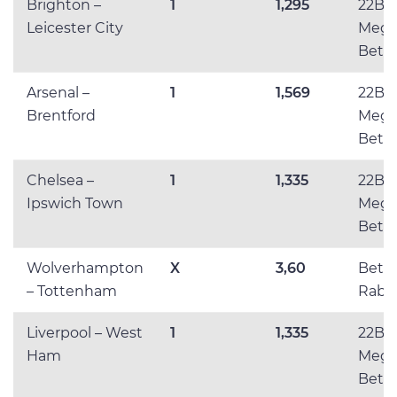
Brighton –
1
1,295
22Bet
Leicester City
Mega
BetL
Arsenal –
1
1,569
22Bet
Brentford
Mega
BetL
Chelsea –
1
1,335
22Bet
Ipswich Town
Mega
BetL
Wolverhampton
X
3,60
BetRi
– Tottenham
Rabo
Liverpool – West
1
1,335
22Bet
Ham
Mega
BetL