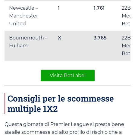
Newcastle –
1
1,761
22Bet
Manchester
Mega
United
BetL
Bournemouth –
X
3,765
22Bet
Fulham
Mega
BetL
Visita BetLabel
Consigli per le scommesse
multiple 1X2
Questa giornata di Premier League si presta bene
sia alle scommesse ad alto profilo di rischio che a