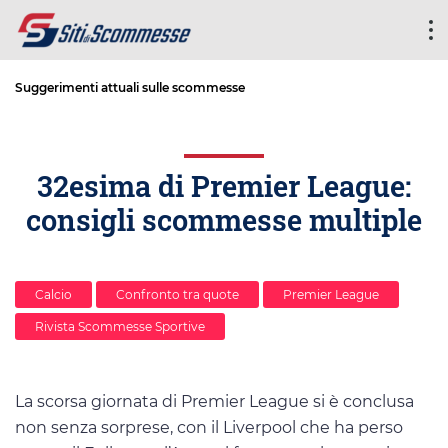
Suggerimenti attuali sulle scommesse
32esima di Premier League:
consigli scommesse multiple
Calcio
Confronto tra quote
Premier League
Rivista Scommesse Sportive
La scorsa giornata di Premier League si è conclusa
non senza sorprese, con il Liverpool che ha perso