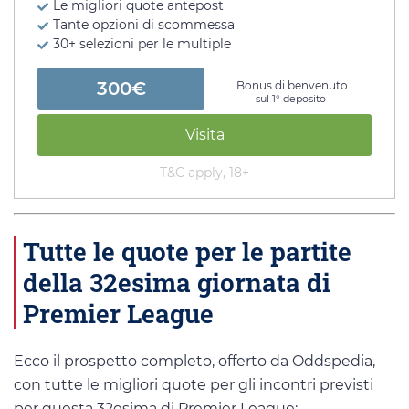
Le migliori quote antepost
Tante opzioni di scommessa
30+ selezioni per le multiple
300€
Bonus di benvenuto
sul 1° deposito
Visita
T&C apply, 18+
Tutte le quote per le partite
della 32esima giornata di
Premier League
Ecco il prospetto completo, offerto da Oddspedia,
con tutte le migliori quote per gli incontri previsti
per questa 32esima di Premier League: