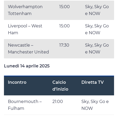
Wolverhampton
15:00
Sky, Sky Go
Tottenham
e NOW
Liverpool – West
15:00
Sky, Sky Go
Ham
e NOW
Newcastle –
17:30
Sky, Sky Go
Manchester United
e NOW
Lunedì 14 aprile 2025
Incontro
Calcio
Diretta TV
d’inizio
Bournemouth –
21:00
Sky, Sky Go e
Fulham
NOW