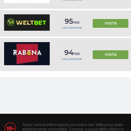
95
/100
VISITA
VALUTAZIONE
94
/100
VISITA
VALUTAZIONE
Nota: tutte le informazioni sul nostro sito Web sono state
attentamente controllate. Tuttavia, a causa delle offerte in