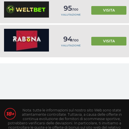
95
/100
VISITA
VALUTAZIONE
94
/100
VISITA
VALUTAZIONE
Nota: tutte le informazioni sul nostro sito Web sono state
attentamente controllate. Tuttavia, a causa delle offerte in
continua evoluzione dei fornitori di scommesse sportive,
potrebbero verificarsi delle deviazioni. In particolare, ti invitiamo a
ricontrollare le quote e le offerte di bonus sul sito web del relativo