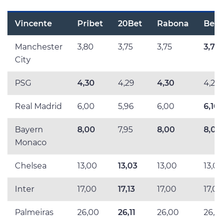
Vincente
Pribet
20Bet
Rabona
Bet
Manchester
3,80
3,75
3,75
3,77
City
PSG
4,30
4,29
4,30
4,28
Real Madrid
6,00
5,96
6,00
6,10
Bayern
8,00
7,95
8,00
8,00
Monaco
Chelsea
13,00
13,03
13,00
13,0
Inter
17,00
17,13
17,00
17,0
Palmeiras
26,00
26,11
26,00
26,0