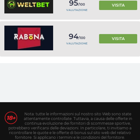
95
/100
VISITA
VALUTAZIONE
94
/100
VISITA
VALUTAZIONE
Nota: tutte le informazioni sul nostro sito Web sono state
attentamente controllate. Tuttavia, a causa delle offerte in
continua evoluzione dei fornitori di scommesse sportive,
potrebbero verificarsi delle deviazioni. In particolare, ti invitiamo a
ricontrollare le quote e le offerte di bonus sul sito web del relativo
fornitore. Si applicano i termini e le condizioni del fornitore.