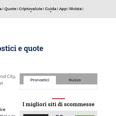
ta
Quote
Criptovalute
Guida
App
Rivista
tici e quote
nd City,
Pronostici
Nuovo
el
I migliori siti di scommesse
ire