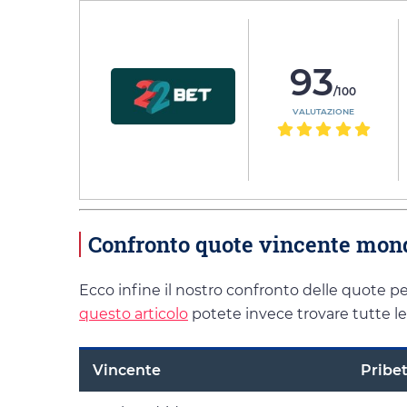
93
/100
VALUTAZIONE
Confronto quote vincente mond
Ecco infine il nostro confronto delle quote per 
questo articolo
potete invece trovare tutte le
Vincente
Pribe