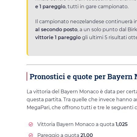
e 1 pareggio
, tutti in gare campionato.
Il campionato neozelandese continuerà i
al secondo posto
, a un solo punto dal Bi
vittorie 1 pareggio
gli ultimi 5 risultati o
Pronostici e quote per Bayern
La vittoria del Bayern Monaco è data per certa
questa partita. Tra quelle che invece hanno 
MegaPari, che offrono tutti e tre le seguenti 
Vittoria Bayern Monaco a quota
1,025
Pareggio a quota
21,00