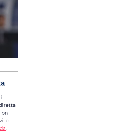
ta
i
diretta
e on
i lo
ida
.