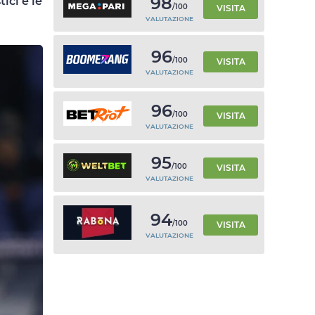
98
ici e le
/100
VISITA
VALUTAZIONE
96
/100
VISITA
VALUTAZIONE
96
/100
VISITA
VALUTAZIONE
95
/100
VISITA
VALUTAZIONE
94
/100
VISITA
VALUTAZIONE