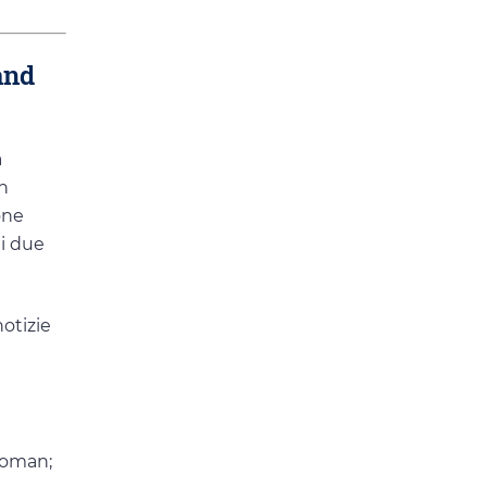
and
a
n
one
mi due
notizie
 Coman;