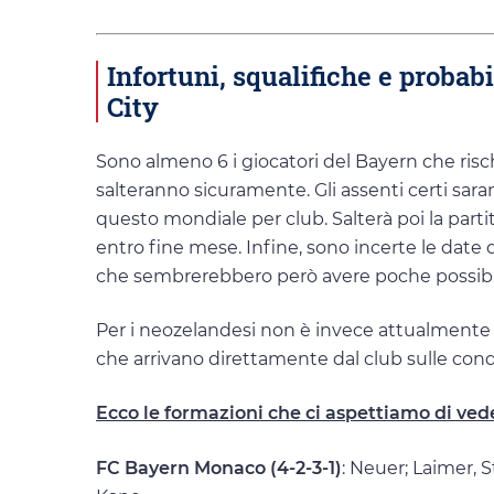
Infortuni, squalifiche e prob
City
Sono almeno 6 i giocatori del Bayern che rischi
salteranno sicuramente. Gli assenti certi sar
questo mondiale per club. Salterà poi la part
entro fine mese. Infine, sono incerte le date 
che sembrerebbero però avere poche possibili
Per i neozelandesi non è invece attualmente dis
che arrivano direttamente dal club sulle condiz
Ecco le formazioni che ci aspettiamo di ved
FC Bayern Monaco (4-2-3-1)
: Neuer; Laimer, S