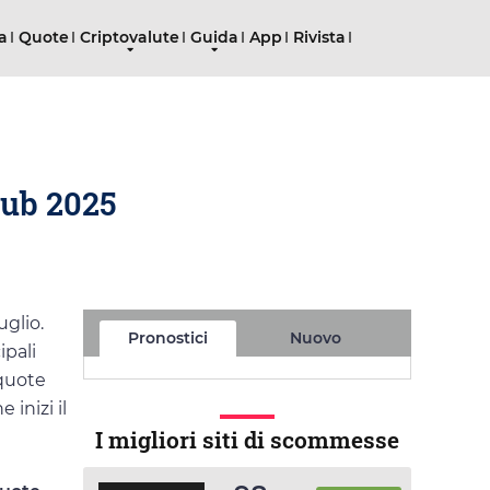
ta
Quote
Criptovalute
Guida
App
Rivista
lub 2025
uglio.
Pronostici
Nuovo
ipali
 quote
inizi il
I migliori siti di scommesse