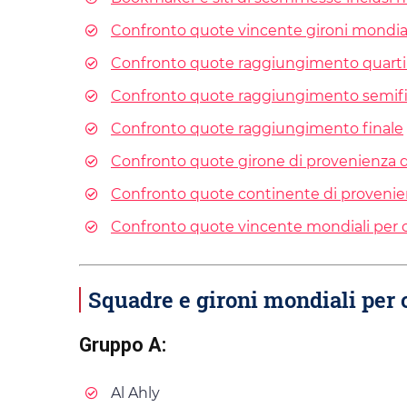
Confronto quote vincente gironi mondial
Confronto quote raggiungimento quarti 
Confronto quote raggiungimento semifi
Confronto quote raggiungimento finale
Confronto quote girone di provenienza de
Confronto quote continente di provenien
Confronto quote vincente mondiali per 
Squadre e gironi mondiali per 
Gruppo A:
Al Ahly