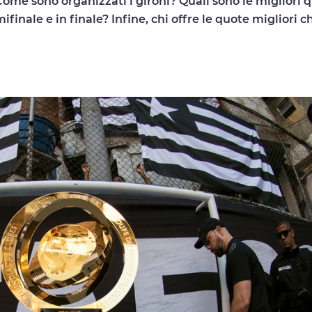
Come sono organizzati i gironi? Quali sono le migliori 
ifinale e in finale? Infine, chi offre le quote migliori c