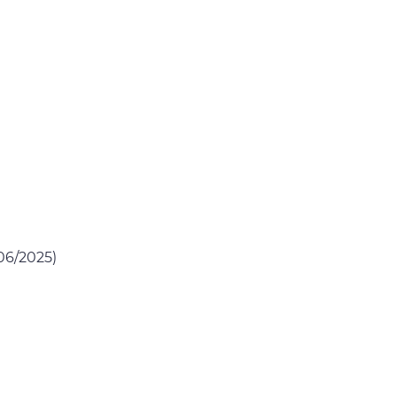
06/2025)