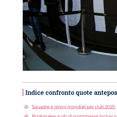
Indice confronto quote antepos
Squadre e gironi mondiali per club 2025
Bookmaker e siti di scommesse inclusi n