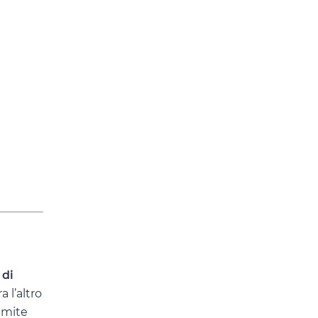
 di
 l’altro
ramite