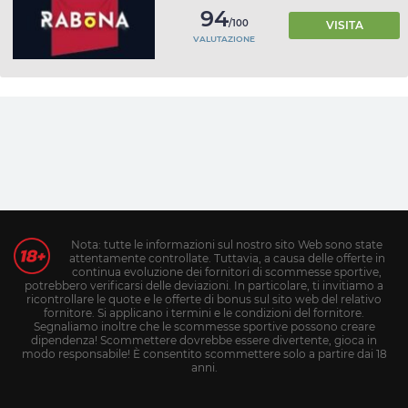
94
/100
VISITA
VALUTAZIONE
Nota: tutte le informazioni sul nostro sito Web sono state
attentamente controllate. Tuttavia, a causa delle offerte in
continua evoluzione dei fornitori di scommesse sportive,
potrebbero verificarsi delle deviazioni. In particolare, ti invitiamo a
ricontrollare le quote e le offerte di bonus sul sito web del relativo
fornitore. Si applicano i termini e le condizioni del fornitore.
Segnaliamo inoltre che le scommesse sportive possono creare
dipendenza! Scommettere dovrebbe essere divertente, gioca in
modo responsabile! È consentito scommettere solo a partire dai 18
anni.