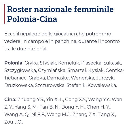
Roster nazionale femminile
Polonia-Cina
Ecco il riepilogo delle giocatrici che potremmo
vedere, in campo e in panchina, durante l’incontro
tra le due nazionali.
Polonia
: Gryka, Stysiak, Korneluk, Piasecka, Łukasik,
Szczygłowska, Czyrniańska, Smarzek, Łysiak, Centka-
Tietianiec, Grabka, Damaske, Wenerska, Jurczyk,
Drużkowska, Szczurowska, Stefanik, Kowalewska.
Cina:
Zhuang Y.S., Yin X. L., Gong X.Y., Wang Y.Y., Wan
Z. Y., Yang S. M., Fan B. N., Dong Y. H., Chen H. Y.,
Wang A. Q., Ni F.F., Wang M.J., Zhang Z.X., Tang X.,
Zou J.Q..