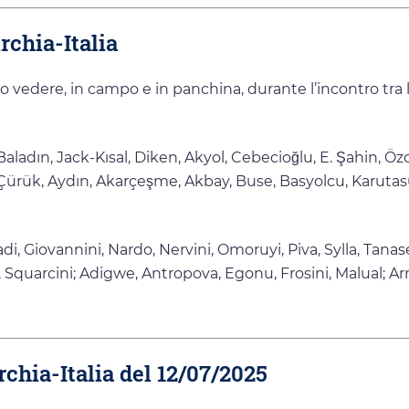
rchia-Italia
mo vedere, in campo e in panchina, durante l’incontro tra 
 Baladın, Jack-Kısal, Diken, Akyol, Cebecioğlu, E. Şahin, Öz
 Çürük, Aydın, Akarçeşme, Akbay, Buse, Basyolcu, Karutas
adi, Giovannini, Nardo, Nervini, Omoruyi, Piva, Sylla, Tanas
i, Squarcini; Adigwe, Antropova, Egonu, Frosini, Malual; Ar
rchia-Italia del 12/07/2025