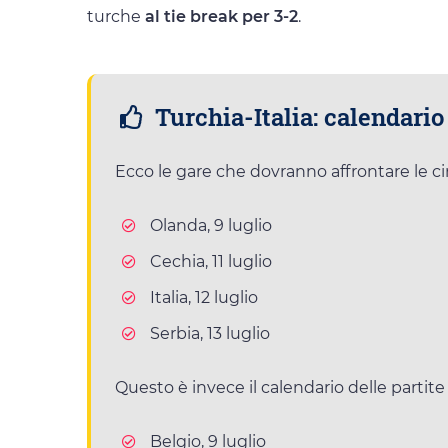
turche
al tie break per 3-2
.
Turchia-Italia: calendario
Ecco le gare che dovranno affrontare le ci
Olanda, 9 luglio
Cechia, 11 luglio
Italia, 12 luglio
Serbia, 13 luglio
Questo è invece il calendario delle partite
Belgio, 9 luglio