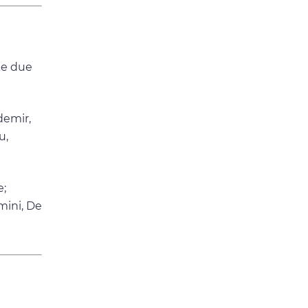
le due
demir,
u,
e;
mini, De