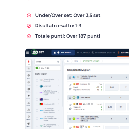
Under/Over set: Over 3,5 set
Risultato esatto: 1-3
Totale punti: Over 187 punti