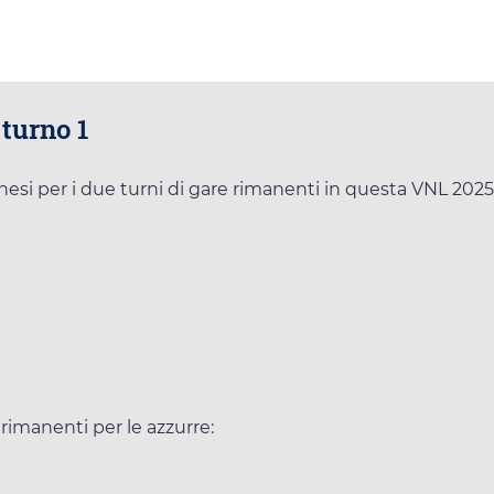
 turno 1
nesi per i due turni di gare rimanenti in questa VNL 2025
 rimanenti per le azzurre: