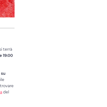
i terrà
e 19:00
 su
ile
 trovare
a
del