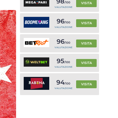
98
/100
VISITA
VALUTAZIONE
96
/100
VISITA
VALUTAZIONE
96
/100
VISITA
VALUTAZIONE
95
/100
VISITA
VALUTAZIONE
94
/100
VISITA
VALUTAZIONE