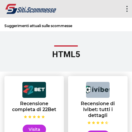
Suggerimenti attuali sulle scommesse
HTML5
Recensione
Recensione di
completa di 22Bet
Ivibet: tutti i
dettagli
Visita