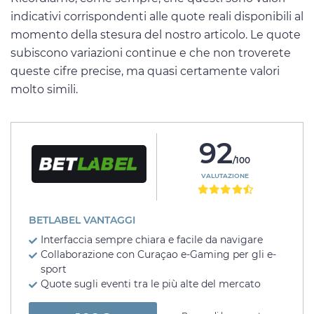
indicativi corrispondenti alle quote reali disponibili al
momento della stesura del nostro articolo. Le quote
subiscono variazioni continue e che non troverete
queste cifre precise, ma quasi certamente valori
molto simili.
92
/100
VALUTAZIONE
BETLABEL VANTAGGI
Interfaccia sempre chiara e facile da navigare
Collaborazione con Curaçao e-Gaming per gli e-
sport
Quote sugli eventi tra le più alte del mercato