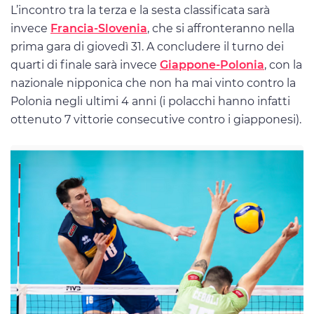
L’incontro tra la terza e la sesta classificata sarà
invece
Francia-Slovenia
, che si affronteranno nella
prima gara di giovedì 31. A concludere il turno dei
quarti di finale sarà invece
Giappone-Polonia
, con la
nazionale nipponica che non ha mai vinto contro la
Polonia negli ultimi 4 anni (i polacchi hanno infatti
ottenuto 7 vittorie consecutive contro i giapponesi).