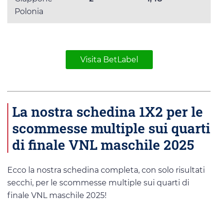
Polonia
Visita BetLabel
La nostra schedina 1X2 per le
scommesse multiple sui quarti
di finale VNL maschile 2025
Ecco la nostra schedina completa, con solo risultati
secchi, per le scommesse multiple sui quarti di
finale VNL maschile 2025!