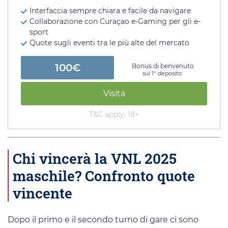
Interfaccia sempre chiara e facile da navigare
Collaborazione con Curaçao e-Gaming per gli e-
sport
Quote sugli eventi tra le più alte del mercato
100€
Bonus di benvenuto
sul 1° deposito
Visita
T&C apply, 18+
Chi vincerà la VNL 2025
maschile? Confronto quote
vincente
Dopo il primo e il secondo turno di gare ci sono