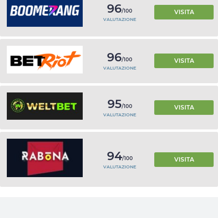
96
/100
VISITA
VALUTAZIONE
96
/100
VISITA
VALUTAZIONE
95
/100
VISITA
VALUTAZIONE
94
/100
VISITA
VALUTAZIONE