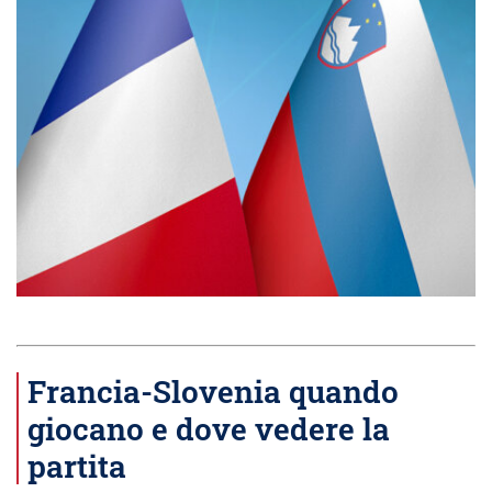
Francia-Slovenia quando
giocano e dove vedere la
partita