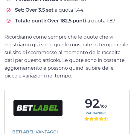
Set: Over 3,5 set
a quota 1,44
Totale punti: Over 182,5 punti
a quota 1,87
Ricordiamo come sempre che le quote che vi
mostriamo qui sono quelle mostrate in tempo reale
sul sito di scommesse al momento della raccolta
dati per questo articolo. Le quote sono in costante
aggiornamento e possono quindi subire delle
piccole variazioni nel tempo.
92
/100
VALUTAZIONE
BETLABEL VANTAGGI