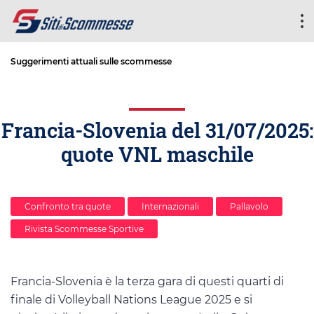
Suggerimenti attuali sulle scommesse
Francia-Slovenia del 31/07/2025:
quote VNL maschile
Confronto tra quote
Internazionali
Pallavolo
Rivista Scommesse Sportive
Francia-Slovenia è la terza gara di questi quarti di
finale di Volleyball Nations League 2025 e si