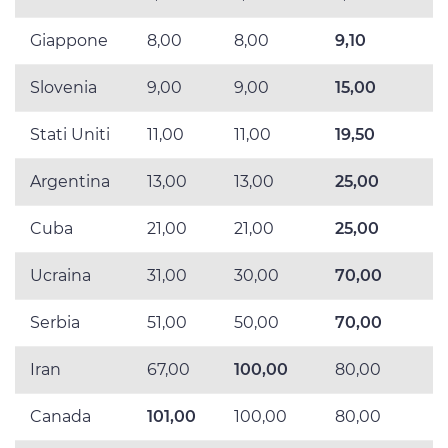
Giappone
8,00
8,00
9,10
Slovenia
9,00
9,00
15,00
Stati Uniti
11,00
11,00
19,50
Argentina
13,00
13,00
25,00
Cuba
21,00
21,00
25,00
Ucraina
31,00
30,00
70,00
Serbia
51,00
50,00
70,00
Iran
67,00
100,00
80,00
Canada
101,00
100,00
80,00