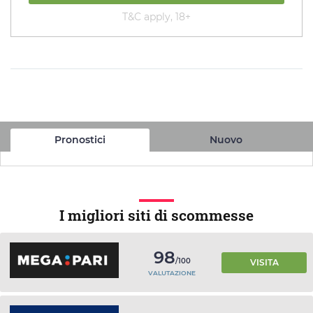
T&C apply, 18+
Pronostici
Nuovo
I migliori siti di scommesse
98
/100
VISITA
VALUTAZIONE