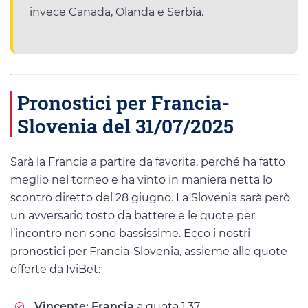
invece Canada, Olanda e Serbia.
Pronostici per Francia-
Slovenia del 31/07/2025
Sarà la Francia a partire da favorita, perché ha fatto
meglio nel torneo e ha vinto in maniera netta lo
scontro diretto del 28 giugno. La Slovenia sarà però
un avversario tosto da battere e le quote per
l’incontro non sono bassissime. Ecco i nostri
pronostici per Francia-Slovenia, assieme alle quote
offerte da IviBet:
Vincente: Francia
a quota 1,37