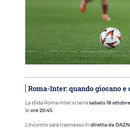
Roma-Inter: quando giocano e d
La sfida Roma-Inter si terrà
sabato 18 ottobr
le
ore 20:45
.
L’incontro sarà trasmesso in
diretta da DAZN