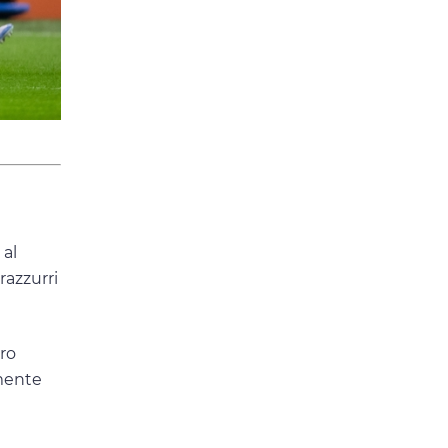
, al
razzurri
tro
amente