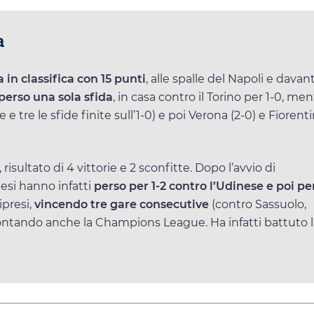
a
 in classifica con 15 punti
, alle spalle del Napoli e davant
perso una sola sfida
, in casa contro il Torino per 1-0, men
e tre le sfide finite sull’1-0) e poi Verona (2-0) e Fiorent
, risultato di 4 vittorie e 2 sconfitte. Dopo l’avvio di
nesi hanno infatti
perso per 1-2 contro l’Udinese e poi pe
ripresi,
vincendo tre gare consecutive
(contro Sassuolo,
ontando anche la Champions League. Ha infatti battuto l