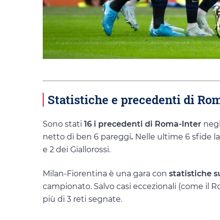
Statistiche e precedenti di Ro
Sono stati
16 i precedenti di Roma-Inter
negl
netto di ben 6 pareggi
.
Nelle ultime 6 sfide la
e 2 dei Giallorossi.
Milan-Fiorentina è una gara con
statistiche 
campionato. Salvo casi eccezionali (come il R
più di 3 reti segnate.