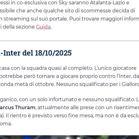
messi in co-esclusiva con Sky saranno Atalanta-Lazio e
ibile che anche qualche sito di scommesse decida di
 in streaming sul suo portale. Puoi trovare maggiori infor
li della sezione
Guida
.
-Inter del 18/10/2025
casa con la squadra quasi al completo. L’unico giocatore
 potrebbe però tornare a giocare proprio contro l’Inter, da
onda metà di ottobre. Nessuno squalificato per i Gialloro
rganico, con un solo infortunato e nessuno squalificato. L
arcus Thuram
, attualmente alle prese con un risentime
a). Il rientro è previsto verso fine mesa, ma non è da escl
Roma.