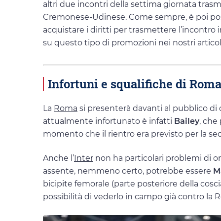
altri due incontri della settima giornata tras
Cremonese-Udinese. Come sempre, è poi poss
acquistare i diritti per trasmettere l’incontro
su questo tipo di promozioni nei nostri artico
Infortuni e squalifiche di Roma
La
Roma
si presenterà davanti al pubblico di 
attualmente infortunato è infatti
Bailey
, che
momento che il rientro era previsto per la sec
Anche l’
Inter
non ha particolari problemi di o
assente, nemmeno certo, potrebbe essere
M
bicipite femorale (parte posteriore della cosci
possibilità di vederlo in campo già contro la 