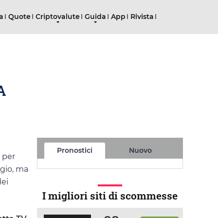
ta
Quote
Criptovalute
Guida
App
Rivista
A
Pronostici
Nuovo
 per
ggio, ma
dei
I migliori siti di scommesse