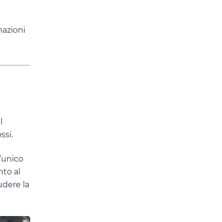
mazioni
l
ssi.
’unico
nto al
udere la