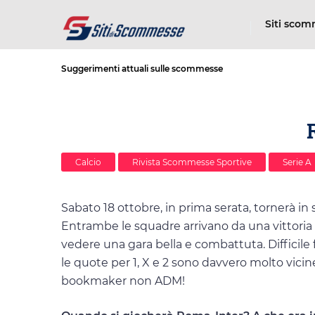
Siti sco
Suggerimenti attuali sulle scommesse
Calcio
Rivista Scommesse Sportive
Serie A
Sabato 18 ottobre, in prima serata, tornerà in
Entrambe le squadre arrivano da una vittoria 
vedere una gara bella e combattuta. Difficile f
le quote per 1, X e 2 sono davvero molto vicine
bookmaker non ADM!