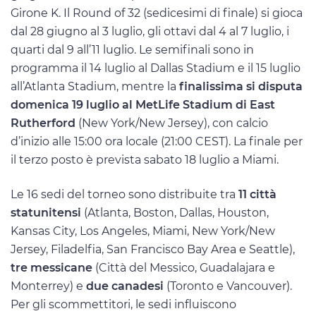
Girone K. Il Round of 32 (sedicesimi di finale) si gioca
dal 28 giugno al 3 luglio, gli ottavi dal 4 al 7 luglio, i
quarti dal 9 all’11 luglio. Le semifinali sono in
programma il 14 luglio al Dallas Stadium e il 15 luglio
all’Atlanta Stadium, mentre la
finalissima si disputa
domenica 19 luglio al MetLife Stadium di East
Rutherford
(New York/New Jersey), con calcio
d’inizio alle 15:00 ora locale (21:00 CEST). La finale per
il terzo posto è prevista sabato 18 luglio a Miami.
Le 16 sedi del torneo sono distribuite tra
11 città
statunitensi
(Atlanta, Boston, Dallas, Houston,
Kansas City, Los Angeles, Miami, New York/New
Jersey, Filadelfia, San Francisco Bay Area e Seattle),
tre messicane
(Città del Messico, Guadalajara e
Monterrey) e
due canadesi
(Toronto e Vancouver).
Per gli scommettitori, le sedi influiscono