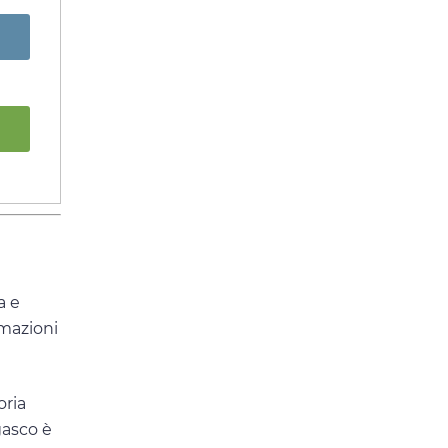
a e
rmazioni
oria
gasco è