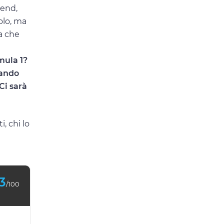
kend,
olo, ma
ia che
mula 1?
Lando
Ci sarà
, chi lo
3
/100