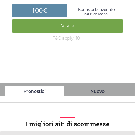
100€
Bonus di benvenuto
sul 1° deposito
Visita
T&C apply, 18+
Pronostici
Nuovo
I migliori siti di scommesse