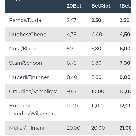
20Bet
BetRiot
1Bet/W
Ramos/Duda
2,47
2,50
2,50
Hughes/Cheng
4,39
4,40
4,50
Nuss/Kloth
5,71
5,80
6,00
Stam/Schoon
6,76
6,80
7,00
Huberli/Brunner
8,40
8,60
9,00
Graudina/Samoilova
9,87
10,00
10,00
Humana-
11,00
11,00
12,00
Paredes/Wilkerson
Muller/Tillmann
20,00
20,00
21,00