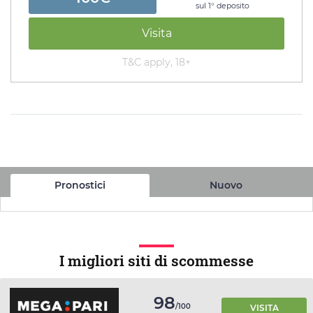
sul 1° deposito
Visita
T&C apply, 18+
Pronostici
Nuovo
I migliori siti di scommesse
98
/100
VISITA