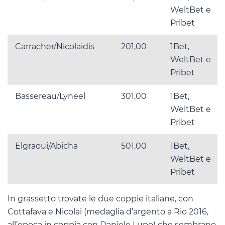
WeltBet e
Pribet
Carracher/Nicolaidis
201,00
1Bet,
WeltBet e
Pribet
Bassereau/Lyneel
301,00
1Bet,
WeltBet e
Pribet
Elgraoui/Abicha
501,00
1Bet,
WeltBet e
Pribet
In grassetto trovate le due coppie italiane, con
Cottafava e Nicolai (medaglia d’argento a Rio 2016,
all’epoca in coppia con Daniele Lupo) che sembrano