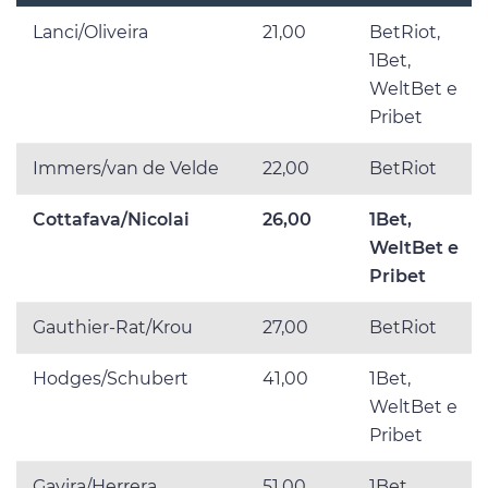
Lanci/Oliveira
21,00
BetRiot,
1Bet,
WeltBet e
Pribet
Immers/van de Velde
22,00
BetRiot
Cottafava/Nicolai
26,00
1Bet,
WeltBet e
Pribet
Gauthier-Rat/Krou
27,00
BetRiot
Hodges/Schubert
41,00
1Bet,
WeltBet e
Pribet
Gavira/Herrera
51,00
1Bet,