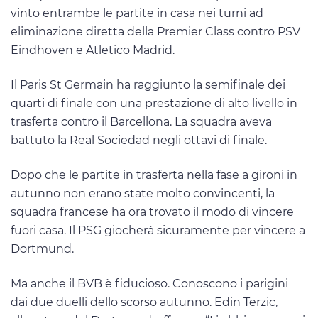
vinto entrambe le partite in casa nei turni ad
eliminazione diretta della Premier Class contro PSV
Eindhoven e Atletico Madrid.
Il Paris St Germain ha raggiunto la semifinale dei
quarti di finale con una prestazione di alto livello in
trasferta contro il Barcellona. La squadra aveva
battuto la Real Sociedad negli ottavi di finale.
Dopo che le partite in trasferta nella fase a gironi in
autunno non erano state molto convincenti, la
squadra francese ha ora trovato il modo di vincere
fuori casa. Il PSG giocherà sicuramente per vincere a
Dortmund.
Ma anche il BVB è fiducioso. Conoscono i parigini
dai due duelli dello scorso autunno. Edin Terzic,