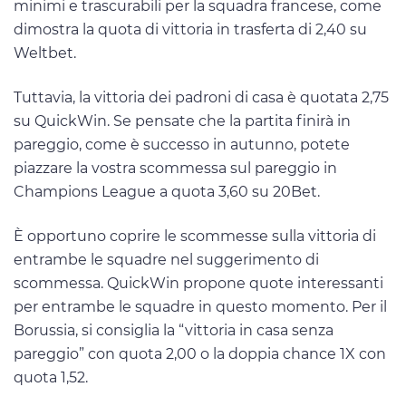
minimi e trascurabili per la squadra francese, come
dimostra la quota di vittoria in trasferta di 2,40 su
Weltbet.
Tuttavia, la vittoria dei padroni di casa è quotata 2,75
su QuickWin. Se pensate che la partita finirà in
pareggio, come è successo in autunno, potete
piazzare la vostra scommessa sul pareggio in
Champions League a quota 3,60 su 20Bet.
È opportuno coprire le scommesse sulla vittoria di
entrambe le squadre nel suggerimento di
scommessa. QuickWin propone quote interessanti
per entrambe le squadre in questo momento. Per il
Borussia, si consiglia la “vittoria in casa senza
pareggio” con quota 2,00 o la doppia chance 1X con
quota 1,52.