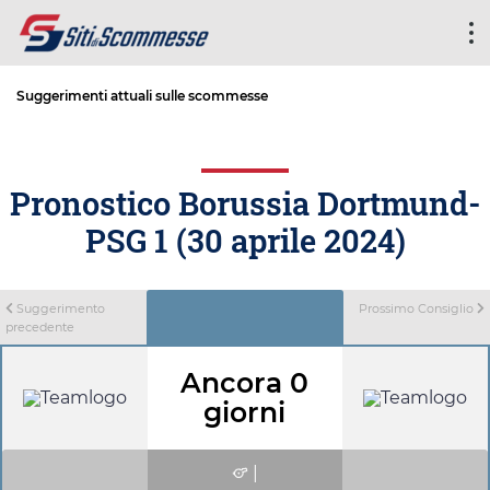
Suggerimenti attuali sulle scommesse
Pronostico Borussia Dortmund-
PSG 1 (30 aprile 2024)
Suggerimento
Prossimo Consiglio
precedente
Ancora 0
giorni
|