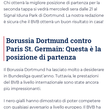
Chi otterrà la migliore posizione di partenza per la
seconda tappa si vedrà mercoledì sera dalle 21 al
Signal Iduna Park di Dortmund. La nostra redazione
è sicura che il BVB otterrà un buon risultato in casa!
Borussia Dortmund contro
Paris St. Germain: Questa è la
posizione di partenza
Il Borussia Dortmund ha lasciato molto a desiderare
in Bundesliga quest’anno. Tuttavia, le prestazioni
del BVB a livello internazionale sono state ancora
più impressionanti.
I nero-gialli hanno dimostrato di poter competere
con qualsiasi avversario a livello europeo. Il BVB ha