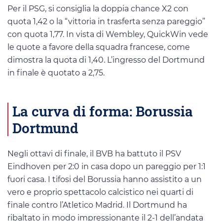
Per il PSG, si consiglia la doppia chance X2 con
quota 1,42 o la “vittoria in trasferta senza pareggio”
con quota 1,77. In vista di Wembley, QuickWin vede
le quote a favore della squadra francese, come
dimostra la quota di 1,40. L’ingresso del Dortmund
in finale è quotato a 2,75.
La curva di forma: Borussia
Dortmund
Negli ottavi di finale, il BVB ha battuto il PSV
Eindhoven per 2:0 in casa dopo un pareggio per 1:1
fuori casa. I tifosi del Borussia hanno assistito a un
vero e proprio spettacolo calcistico nei quarti di
finale contro l’Atletico Madrid. Il Dortmund ha
ribaltato in modo impressionante il 2-1 dell’andata