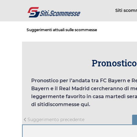
Siti sco
Suggerimenti attuali sulle scommesse
Pronostico
Pronostico per l’andata tra FC Bayern e R
Bayern e il Real Madrid cercheranno di met
leggermente favorito in casa martedì sera
di sitidiscommesse qui.
Suggerimento precedente