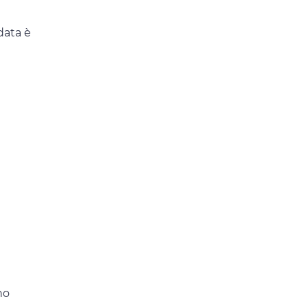
data è
no