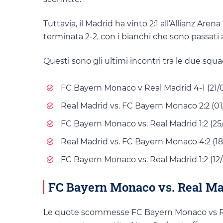
Tuttavia, il Madrid ha vinto 2:1 all’Allianz Ar
terminata 2-2, con i bianchi che sono passati al
Questi sono gli ultimi incontri tra le due squa
FC Bayern Monaco v Real Madrid 4-1 (21/
Real Madrid vs. FC Bayern Monaco 2:2 (01
FC Bayern Monaco vs. Real Madrid 1:2 (25
Real Madrid vs. FC Bayern Monaco 4:2 (18
FC Bayern Monaco vs. Real Madrid 1:2 (12
FC Bayern Monaco vs. Real Ma
Le quote scommesse FC Bayern Monaco vs Rea