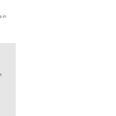
a in
e