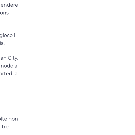
prendere
ions
gioco i
a.
Man City.
e modo a
artedì a
volte non
 tre