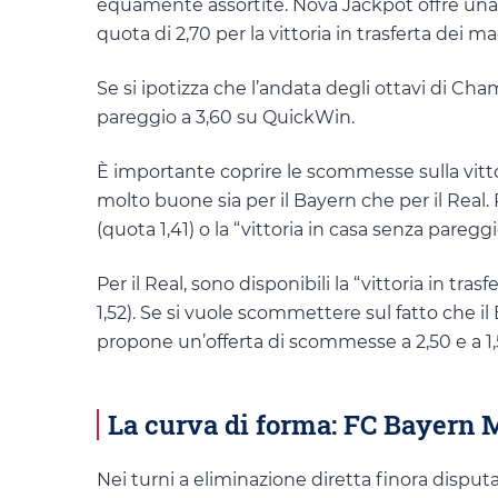
equamente assortite. Nova Jackpot offre una q
quota di 2,70 per la vittoria in trasferta dei ma
Se si ipotizza che l’andata degli ottavi di Cham
pareggio a 3,60 su QuickWin.
È importante coprire le scommesse sulla vitt
molto buone sia per il Bayern che per il Real
(quota 1,41) o la “vittoria in casa senza pareggi
Per il Real, sono disponibili la “vittoria in t
1,52). Se si vuole scommettere sul fatto che i
propone un’offerta di scommesse a 2,50 e a 1,5
La curva di forma: FC Bayern
Nei turni a eliminazione diretta finora disputat