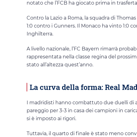
notato che l’FCB ha giocato prima in trasferta s
Contro la Lazio a Roma, la squadra di Thomas T
1:0 contro i Gunners. Il Monaco ha vinto 1:0 c
Inghilterra.
A livello nazionale, l’FC Bayern rimarrà prob
rappresentata nella classe regina del prossimo
stato all’altezza quest’anno.
La curva della forma: Real Mad
I madridisti hanno combattuto due duelli di al
pareggio per 3-3 in casa dei campioni in carica
si è imposto ai rigori.
Tuttavia, il quarto di finale è stato meno conv