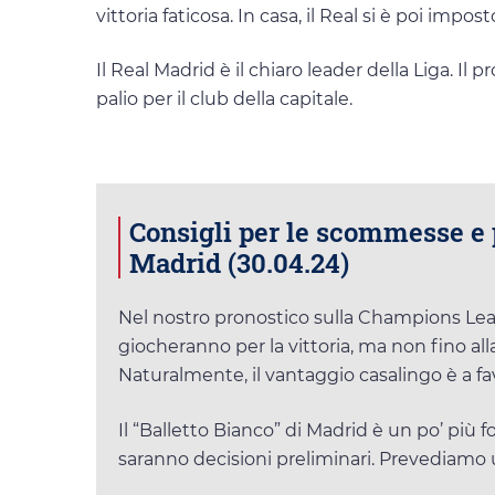
vittoria faticosa. In casa, il Real si è poi impo
Il Real Madrid è il chiaro leader della Liga. 
palio per il club della capitale.
Consigli per le scommesse e
Madrid (30.04.24)
Nel nostro pronostico sulla Champions Le
giocheranno per la vittoria, ma non fino all
Naturalmente, il vantaggio casalingo è a fa
Il “Balletto Bianco” di Madrid è un po’ più fo
saranno decisioni preliminari. Prevediamo 