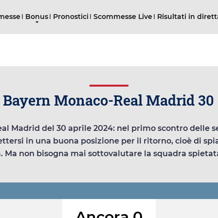
mmesse
Bonus
Pronostici
Scommesse Live
Risultati in diret
 Bayern Monaco-Real Madrid 30 
eal Madrid del 30 aprile 2024: nel primo scontro delle 
tersi in una buona posizione per il ritorno, cioè di spi
. Ma non bisogna mai sottovalutare la squadra spietata 
Ancora 0