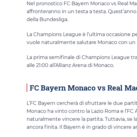
Nel pronostico FC Bayern Monaco vs Real Madr
affronteranno in un testa a testa. Quest’ann
della Bundesliga.
La Champions League è l’ultima occasione per 
vuole naturalmente salutare Monaco con un trio
La prima semifinale di Champions League tra l
alle 21:00 all’Allianz Arena di Monaco.
FC Bayern Monaco vs Real Madr
L’FC Bayern cercherà di sfruttare le due partit
Monaco ha vinto contro la Lazio Roma e l’FC Ar
naturalmente vincere la partita. Tuttavia, se la
ancora finita. Il Bayern è in grado di vincere 