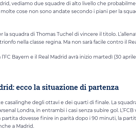
id, vediamo due squadre di alto livello che probabilme
o molte cose non sono andate secondo i piani per la squa
la squadra di Thomas Tuchel di vincere il titolo. L’allena
nfo nella classe regina. Ma non sarà facile contro il Rea
’FC Bayern e il Real Madrid avrà inizio martedì (30 april
id: ecco la situazione di partenza
e casalinghe degli ottavi e dei quarti di finale. La squadr
senal Londra, in entrambi i casi senza subire gol. L’FCB 
 partita dovesse finire in parità dopo i 90 minuti, la part
anche a Madrid.