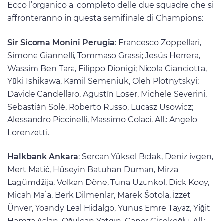
Ecco l’organico al completo delle due squadre che si
affronteranno in questa semifinale di Champions:
Sir Sicoma Monini Perugia
: Francesco Zoppellari,
Simone Giannelli, Tommaso Grassi; Jesús Herrera,
Wassim Ben Tara, Filippo Dionigi; Nicola Cianciotta,
Yūki Ishikawa, Kamil Semeniuk, Oleh Plotnytskyi;
Davide Candellaro, Agustín Loser, Michele Severini,
Sebastián Solé, Roberto Russo, Lucasz Usowicz;
Alessandro Piccinelli, Massimo Colaci. All.: Angelo
Lorenzetti.
Halkbank Ankara
: Sercan Yüksel Bıdak, Deniz ivgen,
Mert Matić, Hüseyin Batuhan Duman, Mirza
Lagümdžija, Volkan Döne, Tuna Uzunkol, Dick Kooy,
Micah Maʻa, Berk Dilmenlar, Marek Šotola, İzzet
Ünver, Yoandy Leal Hidalgo, Yunus Emre Tayaz, Yiğit
Hamza Aslan, Oğulcan Yatgın, Caner Çi̇çekoğlu. All.: