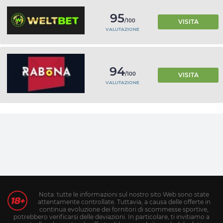
95
/100
VISITA
VALUTAZIONE
94
/100
VISITA
VALUTAZIONE
Nota: tutte le informazioni sul nostro sito Web sono state
attentamente controllate. Tuttavia, a causa delle offerte in
continua evoluzione dei fornitori di scommesse sportive,
potrebbero verificarsi delle deviazioni. In particolare, ti invitiamo a