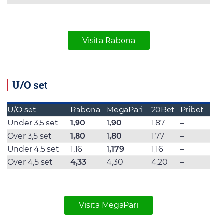
Visita Rabona
U/O set
U/O set
Rabona
MegaPari
20Bet
Pribet
Under 3,5 set
1,90
1,90
1,87
–
Over 3,5 set
1,80
1,80
1,77
–
Under 4,5 set
1,16
1,179
1,16
–
Over 4,5 set
4,33
4,30
4,20
–
Visita MegaPari