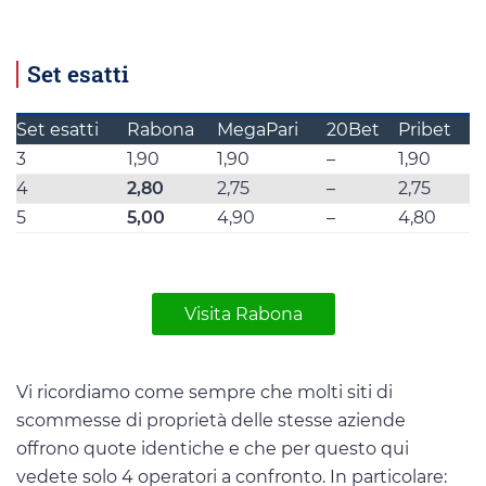
Set esatti
Set esatti
Rabona
MegaPari
20Bet
Pribet
3
1,90
1,90
–
1,90
4
2,80
2,75
–
2,75
5
5,00
4,90
–
4,80
Visita Rabona
Vi ricordiamo come sempre che molti siti di
scommesse di proprietà delle stesse aziende
offrono quote identiche e che per questo qui
vedete solo 4 operatori a confronto. In particolare: