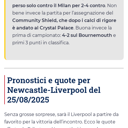
perso solo contro il Milan per 2-4 contro
. Non
bene invece la partita per l’assegnazione del
Community Shield, che dopo i calci di rigore
è andato al Crystal Palace
. Buona invece la
prima di campionato:
4-2 sul Bournemouth
e
primi 3 punti in classifica.
Pronostici e quote per
Newcastle-Liverpool del
25/08/2025
Senza grosse sorprese, sarà il Liverpool a partire da
favorito per la vittoria dell’incontro. Ecco le quote