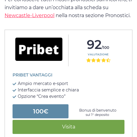
invitiamo a dare un’occhiata alla scheda su
Newcastle-Liverpool
nella nostra sezione Pronostici.
92
/100
VALUTAZIONE
PRIBET VANTAGGI
Ampio mercato e-sport
Interfaccia semplice e chiara
Opzione “Crea evento”
100€
Bonus di benvenuto
sul 1° deposito
Visita