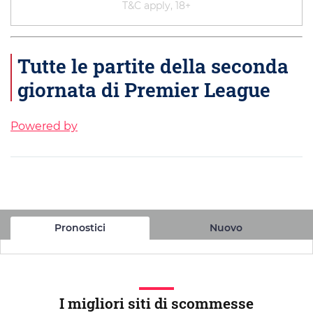
T&C apply, 18+
Tutte le partite della seconda
giornata di Premier League
Powered by
Pronostici
Nuovo
I migliori siti di scommesse