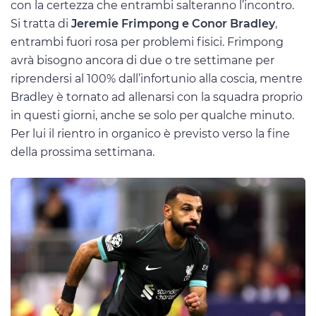
con la certezza che entrambi salteranno l’incontro.
Si tratta di
Jeremie Frimpong e Conor Bradley
,
entrambi fuori rosa per problemi fisici. Frimpong
avrà bisogno ancora di due o tre settimane per
riprendersi al 100% dall’infortunio alla coscia, mentre
Bradley è tornato ad allenarsi con la squadra proprio
in questi giorni, anche se solo per qualche minuto.
Per lui il rientro in organico è previsto verso la fine
della prossima settimana.