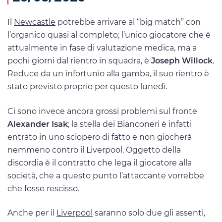
Il
Newcastle
potrebbe arrivare al “big match” con
l’organico quasi al completo; l’unico giocatore che è
attualmente in fase di valutazione medica, ma a
pochi giorni dal rientro in squadra, è
Joseph Willock
.
Reduce da un infortunio alla gamba, il suo rientro è
stato previsto proprio per questo lunedì.
Ci sono invece ancora grossi problemi sul fronte
Alexander Isak
; la stella dei Bianconeri è infatti
entrato in uno sciopero di fatto e non giocherà
nemmeno contro il Liverpool. Oggetto della
discordia è il contratto che lega il giocatore alla
società, che a questo punto l’attaccante vorrebbe
che fosse rescisso.
Anche per il
Liverpool
saranno solo due gli assenti,