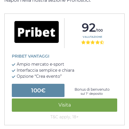
Napoli nella nostra sezione Pronostici.
92
/100
VALUTAZIONE
PRIBET VANTAGGI
Ampio mercato e-sport
Interfaccia semplice e chiara
Opzione “Crea evento”
100€
Bonus di benvenuto
sul 1° deposito
Visita
T&C apply, 18+