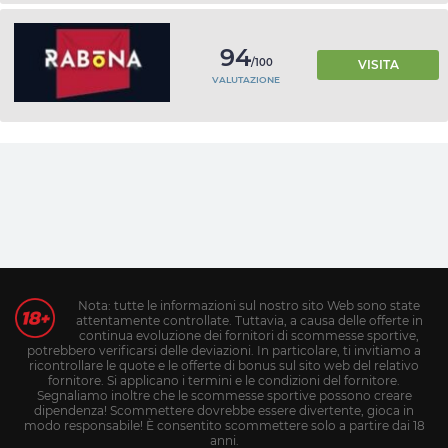
94
/100
VISITA
VALUTAZIONE
Nota: tutte le informazioni sul nostro sito Web sono state
attentamente controllate. Tuttavia, a causa delle offerte in
continua evoluzione dei fornitori di scommesse sportive,
potrebbero verificarsi delle deviazioni. In particolare, ti invitiamo a
ricontrollare le quote e le offerte di bonus sul sito web del relativo
fornitore. Si applicano i termini e le condizioni del fornitore.
Segnaliamo inoltre che le scommesse sportive possono creare
dipendenza! Scommettere dovrebbe essere divertente, gioca in
modo responsabile! È consentito scommettere solo a partire dai 18
anni.