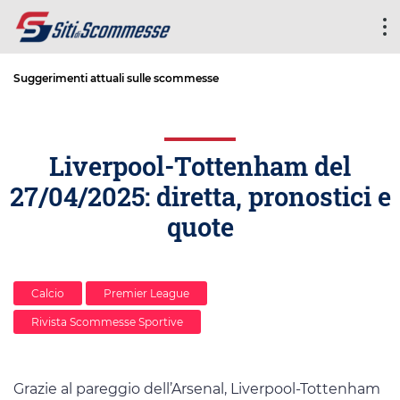
Suggerimenti attuali sulle scommesse
Liverpool-Tottenham del
27/04/2025: diretta, pronostici e
quote
Calcio
Premier League
Rivista Scommesse Sportive
Grazie al pareggio dell’Arsenal, Liverpool-Tottenham