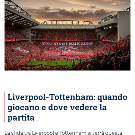
Liverpool-Tottenham: quando
giocano e dove vedere la
partita
La sfida tra Liverpool e Tottenham si terrà questa