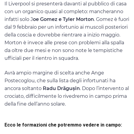
Il Liverpool si presenterà davanti al pubblico di casa
con un organico quasi al completo: mancheranno
infatti solo J
oe Gomez e Tyler Morton
. Gomez è fuori
dal 9 febbraio per un infortunio ai muscoli posteriori
della coscia e dovrebbe rientrare a inizio maggio.
Morton è invece alle prese con problemi alla spalla
da oltre due mesi e non sono note le tempistiche
ufficiali per il rientro in squadra.
Avrà ampio margine di scelta anche Ange
Postecoglou, che sulla lista degli infortunati ha
ancora soltanto
Radu Drăgușin
. Dopo l’intervento al
crociato, difficilmente lo rivedremo in campo prima
della fine dell’anno solare.
Ecco le formazioni che potremmo vedere in campo: