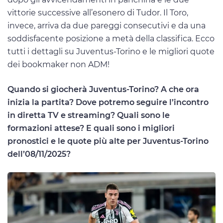
vittorie successive all’esonero di Tudor. Il Toro,
invece, arriva da due pareggi consecutivi e da una
soddisfacente posizione a metà della classifica. Ecco
tutti i dettagli su Juventus-Torino e le migliori quote
dei bookmaker non ADM!
Quando si giocherà Juventus-Torino? A che ora
inizia la partita? Dove potremo seguire l’incontro
in diretta TV e streaming? Quali sono le
formazioni attese? E quali sono i migliori
pronostici e le quote più alte per Juventus-Torino
dell’08/11/2025?