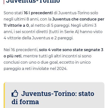
Juventus-Torino
Sono stati
16 i precedenti
di Juventus-Torino solo
negli ultimi 8 anni, con la
Juventus che conduce per
11 vittorie a 0
, al netto di 5 pareggi. Negli ultimi 3
anni, i sei scontri diretti (tutti in Serie A) hanno visto
4 vittorie della Juventus e 2 pareggi.
Nei 16 precedenti,
solo 4 volte sono state segnate 3
o più reti
, mentre tutti gli altri incontri si sono
conclusi con uno o due goal, eccetto in unico
pareggio a reti inviolate nel 2024.
Juventus-Torino: stato
di forma