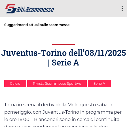
Suggerimenti attuali sulle scommesse
Juventus-Torino dell’08/11/2025
| Serie A
Calcio
Rivista Scommesse Sportive
Serie A
Torna in scena il derby della Mole questo sabato
pomeriggio, con Juventus-Torino in programma per
le ore 18:00. I Bianconeri sono in cerca di continuità
dopo gli avvicendamenti in panchina e le due