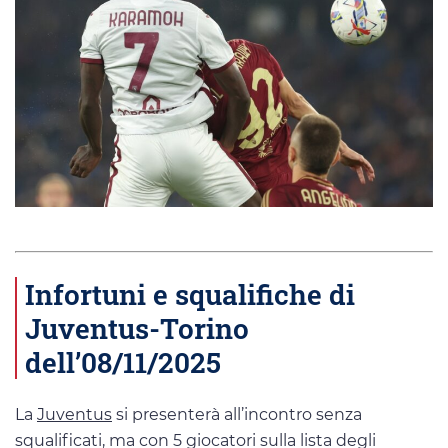
Infortuni e squalifiche di
Juventus-Torino
dell’08/11/2025
La
Juventus
si presenterà all’incontro senza
squalificati, ma con 5 giocatori sulla lista degli