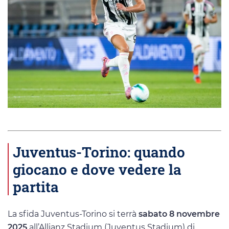
Juventus-Torino: quando
giocano e dove vedere la
partita
La sfida Juventus-Torino si terrà
sabato 8 novembre
2025
all’Allianz Stadium (Juventus Stadium) di