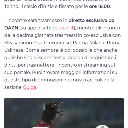
Torino. Il calcio d’inizio è fissato per le
ore 18:00
.
L’incontro sarà trasmesso in
diretta esclusiva da
DAZN
(su app e sul sito
dazn.it
), mentre gli incontri
della decima giornata trasmessi in co-esclusiva con
Sky saranno Pisa-Cremonese, Parma-Milan e Roma-
Udinese. Come sempre, è poi possibile che anche
qualche sito di scommesse decida di acquistare i
diritti per trasmettere l’incontro in streaming sul
suo portale. Puoi trovare maggiori informazioni su
questo tipo di promozioni nei nostri articoli della
sezione
Guida
.