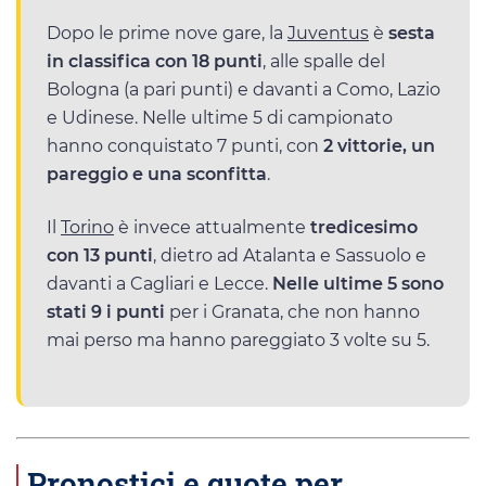
Dopo le prime nove gare, la
Juventus
è
sesta
in classifica con 18 punti
, alle spalle del
Bologna (a pari punti) e davanti a Como, Lazio
e Udinese. Nelle ultime 5 di campionato
hanno conquistato 7 punti, con
2 vittorie, un
pareggio e una sconfitta
.
Il
Torino
è invece attualmente
tredicesimo
con 13 punti
, dietro ad Atalanta e Sassuolo e
davanti a Cagliari e Lecce.
Nelle ultime 5 sono
stati 9 i punti
per i Granata, che non hanno
mai perso ma hanno pareggiato 3 volte su 5.
Pronostici e quote per