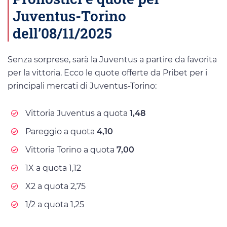
Juventus-Torino
dell’08/11/2025
Senza sorprese, sarà la Juventus a partire da favorita
per la vittoria. Ecco le quote offerte da Pribet per i
principali mercati di Juventus-Torino:
Vittoria Juventus a quota
1,48
Pareggio a quota
4,10
Vittoria Torino a quota
7,00
1X a quota 1,12
X2 a quota 2,75
1/2 a quota 1,25